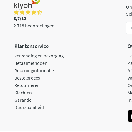
On
Sch
8,7/10
2.718 beoordelingen
Klantenservice
O
Verzending en bezorging
C
Betaalmethoden
Za
Rekeninginformatie
Af
Bestelproces
Va
Retourneren
O
Klachten
M
Garantie
In
Duurzaamheid