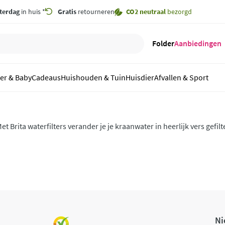
terdag
in huis *
Gratis
retourneren
CO2 neutraal
bezorgd
Folder
Aanbiedingen
er & Baby
Cadeaus
Huishouden & Tuin
Huisdier
Afvallen & Sport
et Brita waterfilters verander je je kraanwater in heerlijk vers gefil
estaat uit waterfilterkannen, filterpatronen en Brita On Tap system
Ni