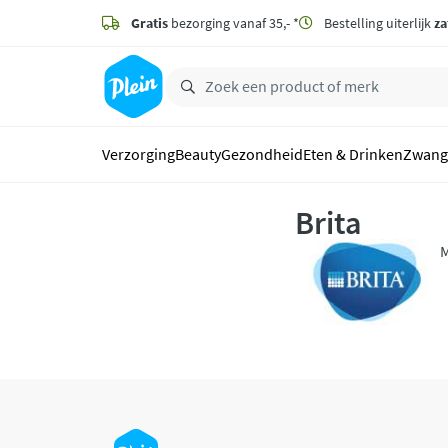
naar
hoofdinhoud
Gratis
bezorging vanaf 35,- *
Bestelling uiterlijk
za
zoeken
Verzorging
Beauty
Gezondheid
Eten & Drinken
Zwang
Brita
M
b