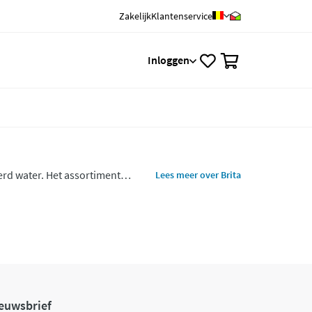
Zakelijk
Klantenservice
0
Inloggen
terd water. Het assortiment
Lees meer over Brita
en.
euwsbrief