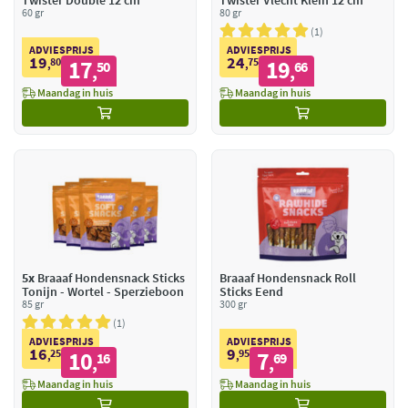
Twister Double 12 cm
Twister Vlecht Klein 12 cm
60 gr
80 gr
1
ADVIESPRIJS
ADVIESPRIJS
19
24
80
17
75
19
,
50
,
66
,
,
Maandag in huis
Maandag in huis
5x
Braaaf Hondensnack Sticks
Braaaf Hondensnack Roll
Tonijn - Wortel - Sperzieboon
Sticks Eend
85 gr
300 gr
1
ADVIESPRIJS
ADVIESPRIJS
16
9
25
10
95
7
,
16
,
69
,
,
Maandag in huis
Maandag in huis