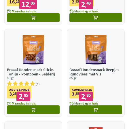
16
2
25
12
95
2
,
06
,
49
,
,
Maandag in huis
Maandag in huis
Braaaf Hondensnack Sticks
Braaaf Hondensnack Reepjes
Tonijn - Pompoen - Selderij
Rundvlees met Vis
85 gr
85 gr
1
ADVIESPRIJS
ADVIESPRIJS
3
3
25
2
25
2
,
85
,
85
,
,
Maandag in huis
Maandag in huis