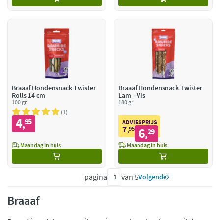
Braaaf Hondensnack Twister
Braaaf Hondensnack Twister
Rolls 14 cm
Lam - Vis
100 gr
180 gr
1
4
95
,
ADVIESPRIJS
7
95
6
,
29
,
Maandag in huis
Maandag in huis
pagina
van 5
Volgende
Braaaf