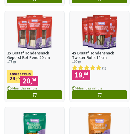
3x
Braaaf Hondensnack
4x
Braaaf Hondensnack
Geperst Bot Eend 20 cm
Twister Rolls 14 cm
175 gr
100 gr
1
19
04
,
ADVIESPRIJS
23
85
20
,
34
,
Maandag in huis
Maandag in huis