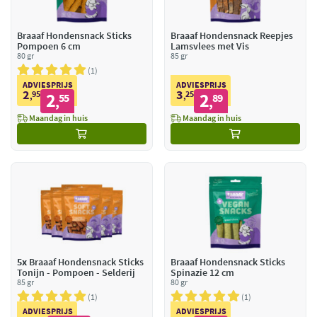
Braaaf Hondensnack Sticks
Braaaf Hondensnack Reepjes
Pompoen 6 cm
Lamsvlees met Vis
80 gr
85 gr
1
ADVIESPRIJS
ADVIESPRIJS
2
3
95
2
25
2
,
55
,
89
,
,
Maandag in huis
Maandag in huis
5x
Braaaf Hondensnack Sticks
Braaaf Hondensnack Sticks
Tonijn - Pompoen - Selderij
Spinazie 12 cm
85 gr
80 gr
1
1
ADVIESPRIJS
ADVIESPRIJS