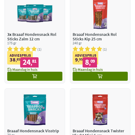
3x
Braaaf Hondensnack Rol
Braaaf Hondensnack Rol
Sticks Zalm 12 cm
Sticks Kip 25 cm
175 gr
240 gr
1
1
ADVIESPRIJS
ADVIESPRIJS
38
9
85
24
95
8
,
81
,
09
,
,
Maandag in huis
Maandag in huis
Braaaf Hondensnack Visstrip
Braaaf Hondensnack Twister
70 gr