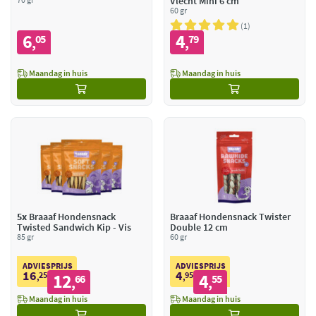
Vlecht Mini 6 cm
60 gr
1
6
4
05
79
,
,
Maandag in huis
Maandag in huis
5x
Braaaf Hondensnack
Braaaf Hondensnack Twister
Twisted Sandwich Kip - Vis
Double 12 cm
85 gr
60 gr
ADVIESPRIJS
ADVIESPRIJS
16
4
25
12
95
4
,
66
,
55
,
,
Maandag in huis
Maandag in huis