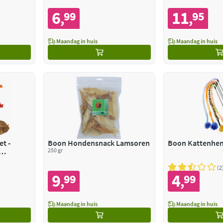
6
11
99
95
,
,
Maandag in huis
Maandag in huis
t -
Boon Hondensnack Lamsoren
Boon Kattenhen
250 gr
2
9
4
99
99
,
,
Maandag in huis
Maandag in huis