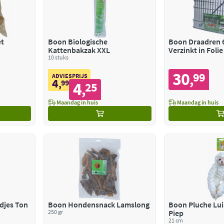
t
Boon Biologische
Boon Draadren 6
Kattenbakzak XXL
Verzinkt in Folie
10 stuks
30
99
,
ADVIESPRIJS
4
,
99
4
25
,
Maandag in huis
Maandag in huis
djes Ton
Boon Hondensnack Lamslong
Boon Pluche Lui
250 gr
Piep
21 cm