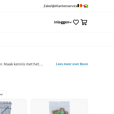
Zakelijk
Klantenservice
0
Inloggen
r. Maak kennis met het
Lees meer over Boon
s, vogel, knaagdier, kat of hond