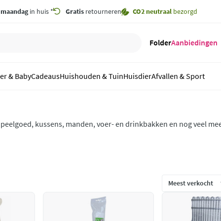
,
maandag
in huis *
Gratis
retourneren
CO2 neutraal
bezorgd
Folder
Aanbiedingen
er & Baby
Cadeaus
Huishouden & Tuin
Huisdier
Afvallen & Sport
peelgoed, kussens, manden, voer- en drinkbakken en nog veel mee
itgebreide assortiment van Boon voor jouw huisdier. Of je nu een vi
ebt: Boon heeft alles in huis voor jouw huisdier.