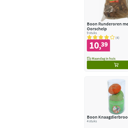
Boon Runderoren me
Oorschelp
9 stuks
4
10
39
,
Maandag in huis
Boon Knaagdierbroo
4 stuks