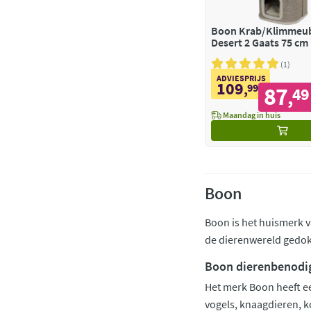
Boon Krab/Klimmeu
Desert 2 Gaats 75 cm
1
ADVIESPRIJS
109
,
99
87
49
,
Maandag in huis
Boon
Boon is het huismerk va
de dierenwereld gedoke
Boon dierenbenodi
Het merk Boon heeft ee
vogels, knaagdieren, k