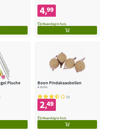
4
99
,
Maandag in huis
gel Pluche
Boon Pindakaasbollen
4 stuks
3
2
49
,
Maandag in huis