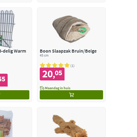
6-delig Warm
Boon Slaapzak Bruin/Beige
45 cm
1
20
05
,
55
Maandag in huis