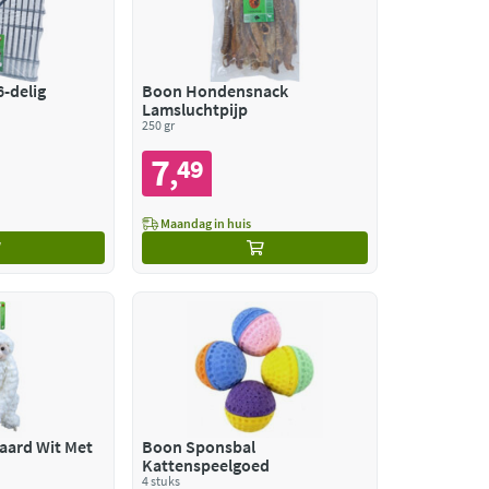
-delig
Boon Hondensnack
Lamsluchtpijp
250 gr
7
49
,
Maandag in huis
aard Wit Met
Boon Sponsbal
Kattenspeelgoed
4 stuks