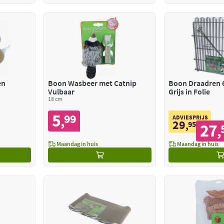
en
Boon Wasbeer met Catnip
Boon Draadren 
Vulbaar
Grijs in Folie
18 cm
5
99
,
ADVIESPRIJS
29
,
95
27
,
Maandag in huis
Maandag in huis