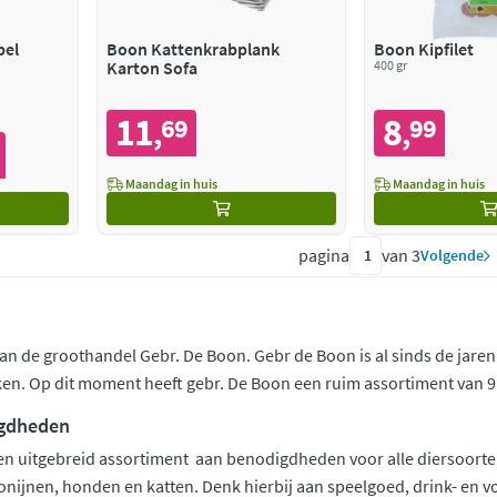
bel
Boon Kattenkrabplank
Boon Kipfilet
Karton Sofa
400 gr
11
8
69
99
,
,
Maandag in huis
Maandag in huis
pagina
van 3
Volgende
n de groothandel Gebr. De Boon. Gebr de Boon is al sinds de jaren ‘60
n. Op dit moment heeft gebr. De Boon een ruim assortiment van 9.
gdheden
n uitgebreid assortiment aan benodigdheden voor alle diersoorten. B
onijnen, honden en katten. Denk hierbij aan speelgoed, drink- en 