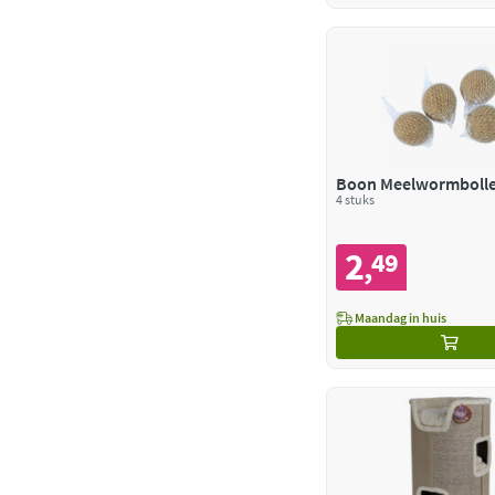
Boon Meelwormboll
4 stuks
2
49
,
Maandag in huis