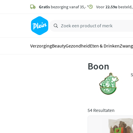
naar
hoofdinhoud
Gratis
bezorging vanaf 35,- *
Voor
22.59u
besteld
zoeken
Verzorging
Beauty
Gezondheid
Eten & Drinken
Zwang
Boon
S
u
h
54 Resultaten