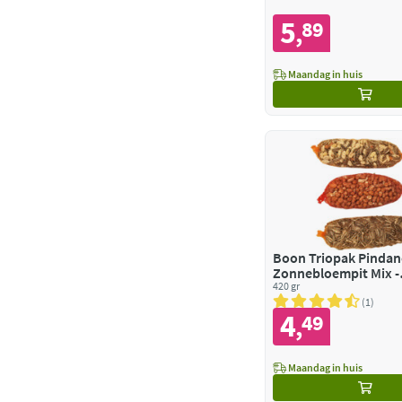
5
89
,
Maandag in huis
Boon Triopak Pindane
Zonnebloempit Mix -
Zonnebloempitten
420 gr
1
4
49
,
Maandag in huis