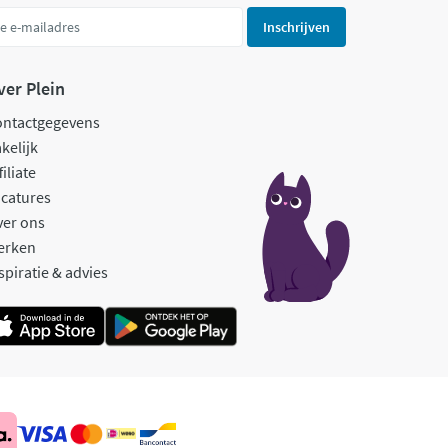
Inschrijven
ver Plein
ontactgegevens
kelijk
filiate
catures
ver ons
erken
spiratie & advies