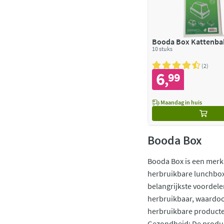
Booda Box Kattenba
10 stuks
2
6
99
,
Maandag in huis
Booda Box
Booda Box is een merk 
herbruikbare lunchboxe
belangrijkste voordele
herbruikbaar, waardoor
herbruikbare producten
Gezondheid: De product