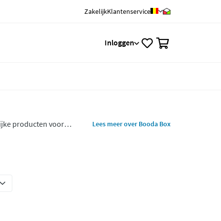
Zakelijk
Klantenservice
0
Inloggen
ijke producten voor
Lees meer over Booda Box
hboxen, drinkflessen en
al en silico