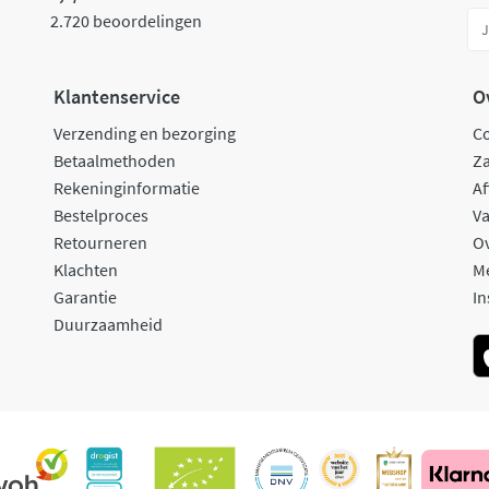
2.720 beoordelingen
Klantenservice
O
Verzending en bezorging
C
Betaalmethoden
Za
Rekeninginformatie
Af
Bestelproces
Va
Retourneren
O
Klachten
M
Garantie
In
Duurzaamheid