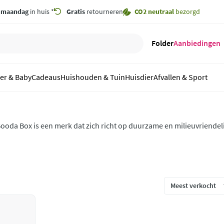
,
maandag
in huis *
Gratis
retourneren
CO2 neutraal
bezorgd
Folder
Aanbiedingen
er & Baby
Cadeaus
Huishouden & Tuin
Huisdier
Afvallen & Sport
ooda Box is een merk dat zich richt op duurzame en milieuvriendel
agelijks gebruik. Het productaanbod bestaat uit herbruikbare lunc
nackzakjes gemaakt van hoogwaardige materialen zoals roestvrij sta