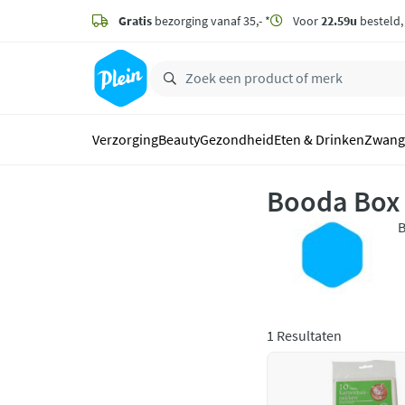
naar
hoofdinhoud
Gratis
bezorging vanaf 35,- *
Voor
22.59u
besteld
zoeken
Verzorging
Beauty
Gezondheid
Eten & Drinken
Zwang
Booda Box
B
d
s
1 Resultaten