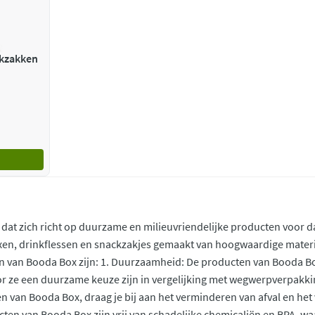
kzakken
dat zich richt op duurzame en milieuvriendelijke producten voor d
n, drinkflessen en snackzakjes gemaakt van hoogwaardige materiale
n van Booda Box zijn: 1. Duurzaamheid: De producten van Booda Bo
 ze een duurzame keuze zijn in vergelijking met wegwerpverpakking
 van Booda Box, draag je bij aan het verminderen van afval en het 
en van Booda Box zijn vrij van schadelijke chemicaliën en BPA, waa