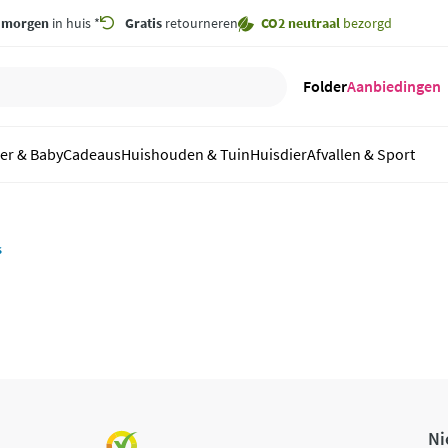
,
morgen
in huis *
Gratis
retourneren
CO2 neutraal
bezorgd
Folder
Aanbiedingen
er & Baby
Cadeaus
Huishouden & Tuin
Huisdier
Afvallen & Sport
s
Ni