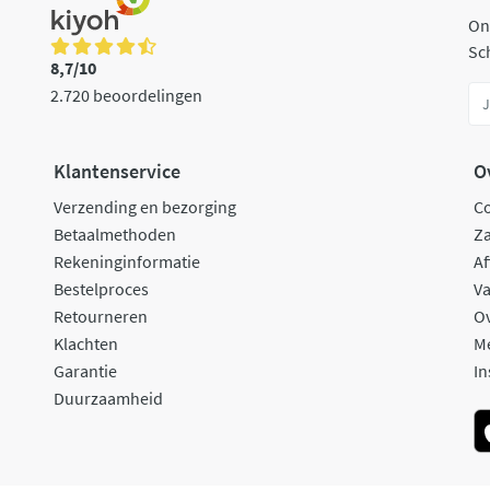
On
Sch
8,7/10
2.720 beoordelingen
Klantenservice
O
Verzending en bezorging
C
Betaalmethoden
Za
Rekeninginformatie
Af
Bestelproces
Va
Retourneren
O
Klachten
M
Garantie
In
Duurzaamheid