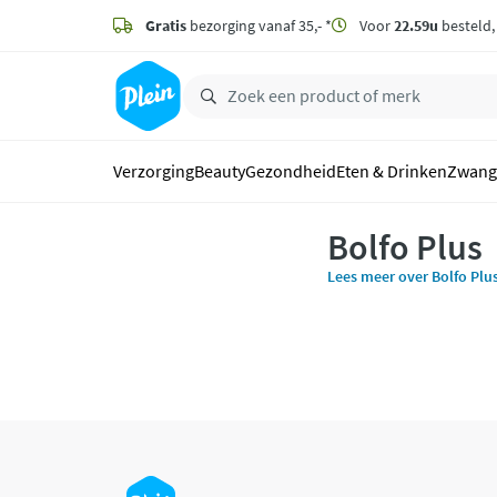
naar
hoofdinhoud
Gratis
bezorging vanaf 35,- *
Voor
22.59u
besteld
zoeken
Verzorging
Beauty
Gezondheid
Eten & Drinken
Zwang
Bolfo Plus
Lees meer over Bolfo Plu