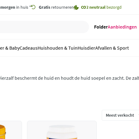
,
morgen
in huis *
Gratis
retourneren
CO2 neutraal
bezorgd
Folder
Aanbiedingen
er & Baby
Cadeaus
Huishouden & Tuin
Huisdier
Afvallen & Sport
ierzalf beschermt de huid en houdt de huid soepel en zacht. De zal
anden en een schrale huid. Bogena uierzalf verzorgt en ontsmet en 
estseller.