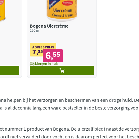
Bogena Uiercrème
250 gr
ADVIESPRIJS
7
,
35
6
55
,
Morgen in huis
na helpen bij het verzorgen en beschermen van een droge huid. De
a is al decennia lang een ware bestseller in de beste verzorging vo
n het nummer 1 product van Bogena. De uierzalf biedt naast de verz
ordt niet verwijdert door vocht en is daarom perfect voor het be