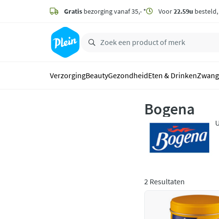
naar
hoofdinhoud
Gratis
bezorging vanaf 35,- *
Voor
22.59u
besteld
zoeken
Verzorging
Beauty
Gezondheid
Eten & Drinken
Zwang
Bogena
U
h
b
2 Resultaten