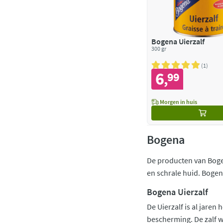
Bogena Uierzalf
300 gr
1
6
99
,
Morgen in huis
Bogena
De producten van Boge
en schrale huid. Bogen
Bogena Uierzalf
De Uierzalf is al jare
bescherming. De zalf w