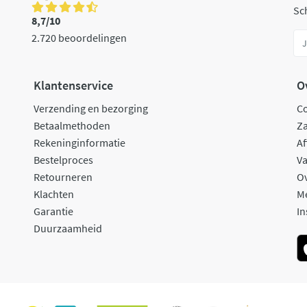
Sch
8,7/10
2.720 beoordelingen
Klantenservice
O
Verzending en bezorging
C
Betaalmethoden
Za
Rekeninginformatie
Af
Bestelproces
Va
Retourneren
O
Klachten
M
Garantie
In
Duurzaamheid