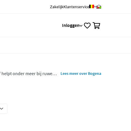
Zakelijk
Klantenservice
0
Inloggen
f helpt onder meer bij ruwe
Lees meer over Bogena
is al decennia lang een ware