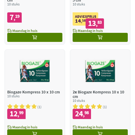
cm
5 cm
10 stuks
10 stuks
7
19
,
ADVIESPRIJS
14
58
13
,
83
,
Maandag in huis
Maandag in huis
Biogaze Kompress 10 x 10 cm
2x
Biogaze Kompress 10 x 10
10 stuks
cm
10 stuks
1
1
12
24
99
98
,
,
Maandag in huis
Maandag in huis