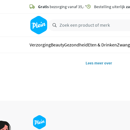
naar
hoofdinhoud
Gratis
bezorging vanaf 35,- *
Bestelling uiterlijk
za
zoeken
Verzorging
Beauty
Gezondheid
Eten & Drinken
Zwang
Lees meer over