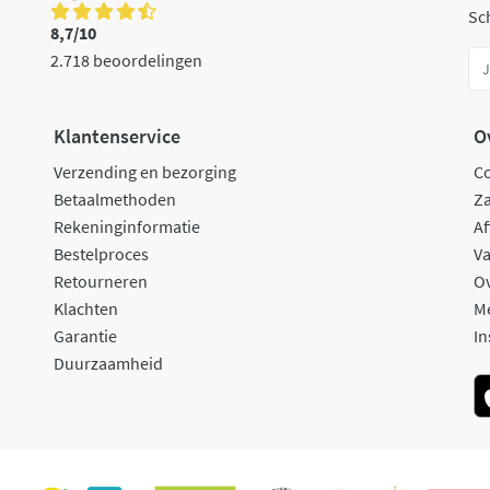
Sch
8,7/10
2.718 beoordelingen
Klantenservice
O
Verzending en bezorging
C
Betaalmethoden
Za
Rekeninginformatie
Af
Bestelproces
Va
Retourneren
O
Klachten
M
Garantie
In
Duurzaamheid