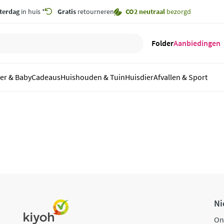
terdag
in huis *
Gratis
retourneren
CO2 neutraal
bezorgd
Folder
Aanbiedingen
er & Baby
Cadeaus
Huishouden & Tuin
Huisdier
Afvallen & Sport
Ni
On