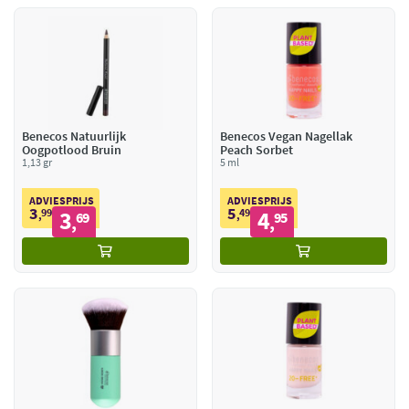
Benecos Natuurlijk
Benecos Vegan Nagellak
Oogpotlood Bruin
Peach Sorbet
1,13 gr
5 ml
ADVIESPRIJS
ADVIESPRIJS
3
5
99
3
49
4
,
69
,
95
,
,