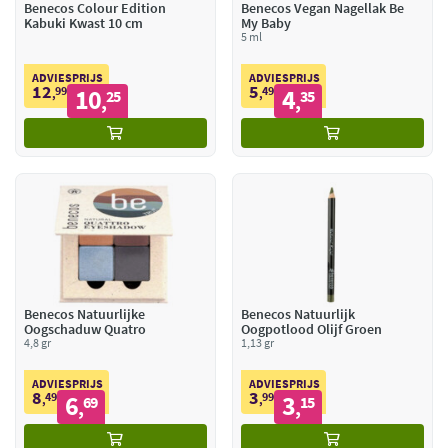
Benecos Colour Edition
Benecos Vegan Nagellak Be
Kabuki Kwast 10 cm
My Baby
5 ml
ADVIESPRIJS
ADVIESPRIJS
12
5
99
10
49
4
,
25
,
35
,
,
Benecos Natuurlijke
Benecos Natuurlijk
Oogschaduw Quatro
Oogpotlood Olijf Groen
4,8 gr
1,13 gr
ADVIESPRIJS
ADVIESPRIJS
8
3
49
6
99
3
,
69
,
15
,
,