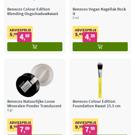
Benecos Colour Edition
Benecos Vegan Nagellak Rock
Blending Oogschaduwkwast
It
5 ml
ADVIESPRIJS
ADVIESPRIJS
5
5
99
4
49
4
,
55
,
35
,
,
Benecos Natuurlijke Losse
Benecos Colour Edition
Mineralen Poeder Translucent
Foundation Kwast 15.5 cm
6 gr
ADVIESPRIJS
ADVIESPRIJS
8
9
99
7
99
7
,
09
,
95
,
,