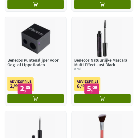
Benecos Puntenslijper voor
Benecos Natuurlijke Mascara
Oog- of Lippotloden
Multi Effect Just Black
8 ml
ADVIESPRIJS
ADVIESPRIJS
2
6
99
2
49
5
,
35
,
09
,
,