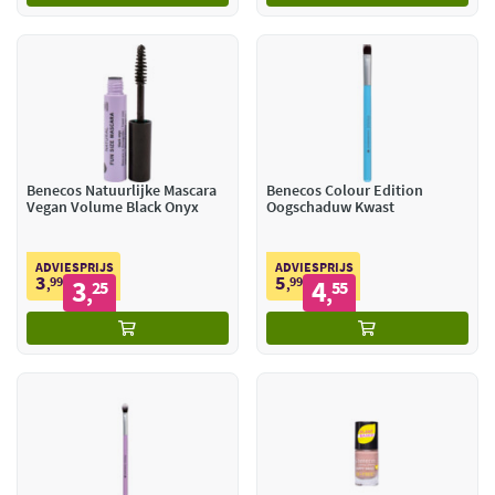
Benecos Natuurlijke Mascara
Benecos Colour Edition
Vegan Volume Black Onyx
Oogschaduw Kwast
ADVIESPRIJS
ADVIESPRIJS
3
5
99
3
99
4
,
25
,
55
,
,