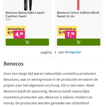
Benecos Natuurlijke Liquid
Benecos Colour Edition Blush
Eyeliner Zwart
Kwast 16 cm
3 ml
ADVIESPRIJS
ADVIESPRIJS
6
9
29
4
99
7
,
95
,
95
,
,
pagina
van 4
Volgende
Benecos
Voor een lange tijd waren natuurlijke cosmetica producten
kleurloos, was er weinig keuze in de producten en waren de
prijzen over het algemeen vrij hoog. Dit is niet meer. Want
Benecos biedt de oplossing. Benecos biedt natuurlijke
cosmetica producten aan. Benecos is stijlvol, modern en
trendy. De producten worden gemaakt van uitsluitend