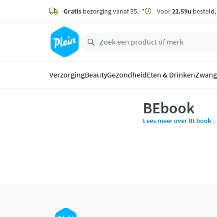
naar
hoofdinhoud
Gratis
bezorging vanaf 35,- *
Voor
22.59u
besteld
zoeken
Verzorging
Beauty
Gezondheid
Eten & Drinken
Zwang
BEbook
Lees meer over BEbook