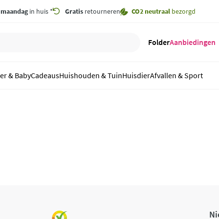
,
maandag
in huis *
Gratis
retourneren
CO2 neutraal
bezorgd
Folder
Aanbiedingen
er & Baby
Cadeaus
Huishouden & Tuin
Huisdier
Afvallen & Sport
Ni