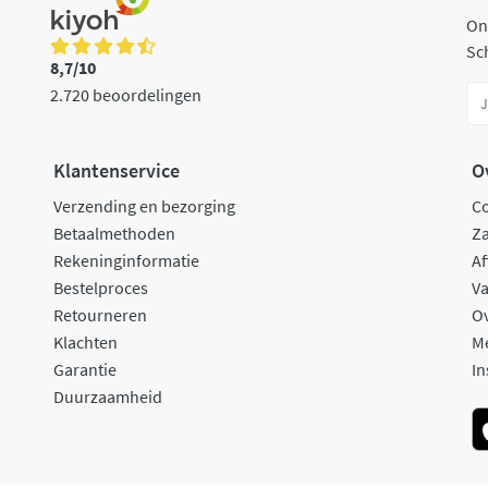
On
Sch
8,7/10
2.720 beoordelingen
Klantenservice
O
Verzending en bezorging
C
Betaalmethoden
Za
Rekeninginformatie
Af
Bestelproces
Va
Retourneren
O
Klachten
M
Garantie
In
Duurzaamheid