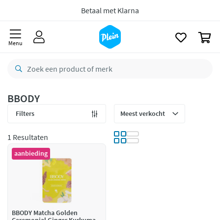
naar
oofdinhoud
Bestelling uiterlijk
woensdag
in huis *
zoeken
Gratis
retourneren
0
Menu
8,7/10
Goed
CO2 neutraal
bezorgd
Betaal met Klarna
BBODY
Filters
1 Resultaten
aanbieding
BBODY Matcha Golden