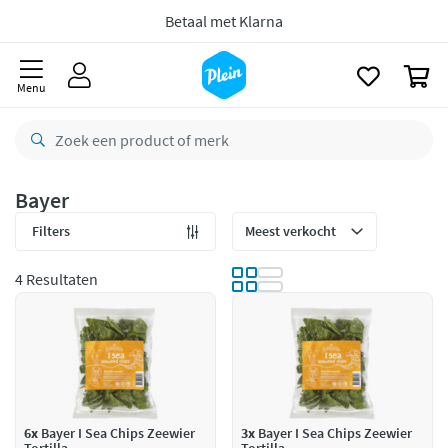
Gratis
retourneren
naar
oofdinhoud
zoeken
8,7/10
Goed
0
CO2 neutraal
bezorgd
Menu
Betaal met Klarna
Bayer
Filters
4 Resultaten
6x
Bayer I Sea Chips Zeewier
3x
Bayer I Sea Chips Zeewier