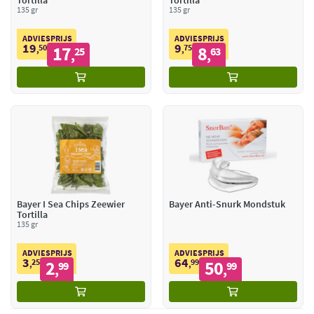
Tortilla
Tortilla
135 gr
135 gr
ADVIESPRIJS
ADVIESPRIJS
19
9
50
17
75
8
,
25
,
63
,
,
Bayer I Sea Chips Zeewier
Bayer Anti-Snurk Mondstuk
Tortilla
135 gr
ADVIESPRIJS
ADVIESPRIJS
3
64
25
2
99
50
,
99
,
99
,
,