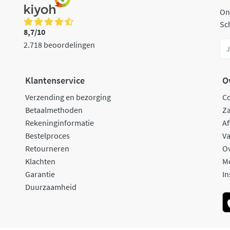
On
Sch
8,7/10
2.718 beoordelingen
Klantenservice
O
Verzending en bezorging
C
Betaalmethoden
Za
Rekeninginformatie
Af
Bestelproces
Va
Retourneren
O
Klachten
M
Garantie
In
Duurzaamheid