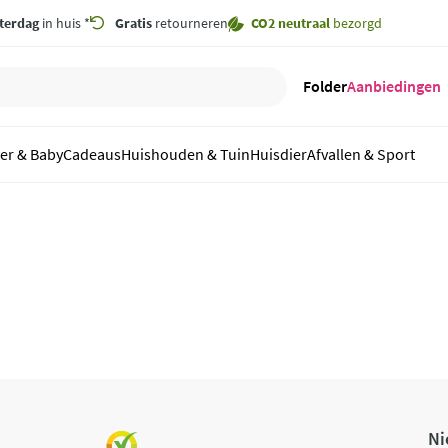
terdag
in huis *
Gratis
retourneren
CO2 neutraal
bezorgd
Folder
Aanbiedingen
er & Baby
Cadeaus
Huishouden & Tuin
Huisdier
Afvallen & Sport
Ni