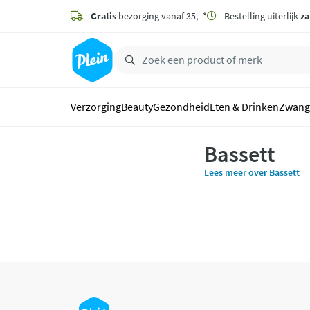
naar
hoofdinhoud
Gratis
bezorging vanaf 35,- *
Bestelling uiterlijk
za
zoeken
Verzorging
Beauty
Gezondheid
Eten & Drinken
Zwang
Bassett
Lees meer over Bassett