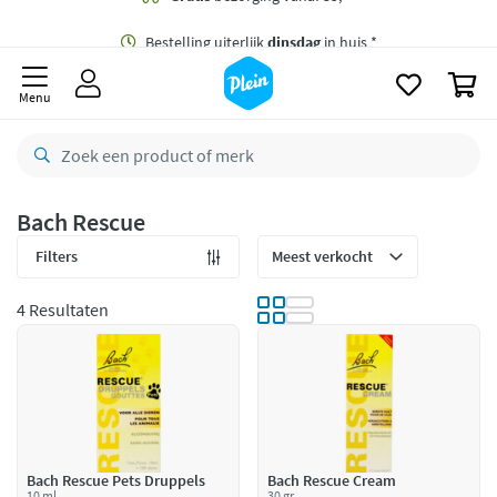
naar
oofdinhoud
Gratis
bezorging vanaf 35,- *
zoeken
0
Bestelling uiterlijk
dinsdag
in huis *
Menu
Gratis
retourneren
8,7/10
Goed
CO2 neutraal
bezorgd
Bach Rescue
Betaal met Klarna
Filters
4 Resultaten
Bach Rescue Pets Druppels
Bach Rescue Cream
10 ml
30 gr