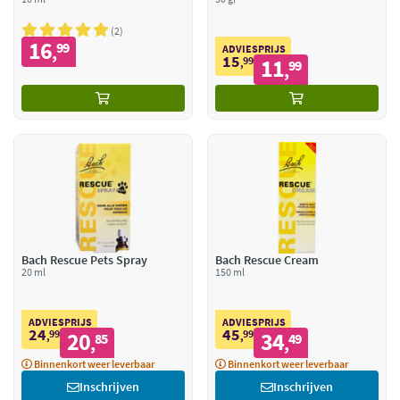
2
16
99
,
ADVIESPRIJS
15
99
11
,
99
,
Bach Rescue Pets Spray
Bach Rescue Cream
20 ml
150 ml
ADVIESPRIJS
ADVIESPRIJS
24
45
99
20
99
34
,
85
,
49
,
,
Binnenkort weer leverbaar
Binnenkort weer leverbaar
Inschrijven
Inschrijven