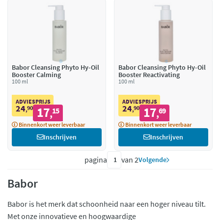
Babor Cleansing Phyto Hy-Oil
Babor Cleansing Phyto Hy-Oil
Booster Calming
Booster Reactivating
100 ml
100 ml
ADVIESPRIJS
ADVIESPRIJS
24
24
90
17
90
17
,
15
,
69
,
,
Binnenkort weer leverbaar
Binnenkort weer leverbaar
Inschrijven
Inschrijven
pagina
van 2
Volgende
Babor
Babor is het merk dat schoonheid naar een hoger niveau tilt.
Met onze innovatieve en hoogwaardige