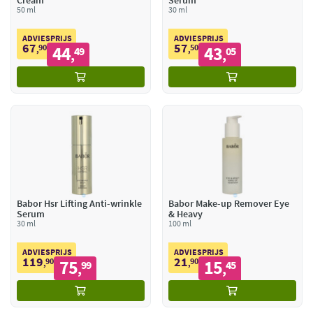
Cream
Serum
50 ml
30 ml
ADVIESPRIJS
ADVIESPRIJS
67
57
90
44
50
43
,
49
,
05
,
,
Babor Hsr Lifting Anti-wrinkle
Babor Make-up Remover Eye
Serum
& Heavy
30 ml
100 ml
ADVIESPRIJS
ADVIESPRIJS
119
21
90
75
90
15
,
99
,
45
,
,