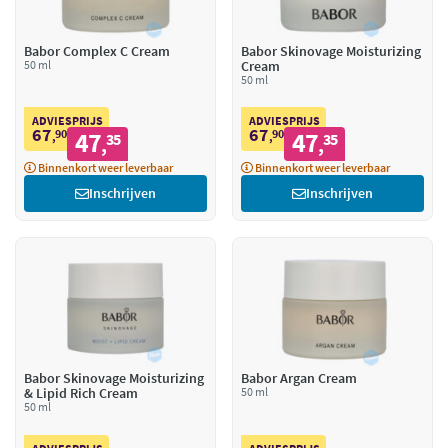
Babor Complex C Cream
Babor Skinovage Moisturizing
50 ml
Cream
50 ml
ADVIESPRIJS
ADVIESPRIJS
67
67
90
47
90
47
,
35
,
35
,
,
Binnenkort weer leverbaar
Binnenkort weer leverbaar
Inschrijven
Inschrijven
Babor Skinovage Moisturizing
Babor Argan Cream
& Lipid Rich Cream
50 ml
50 ml