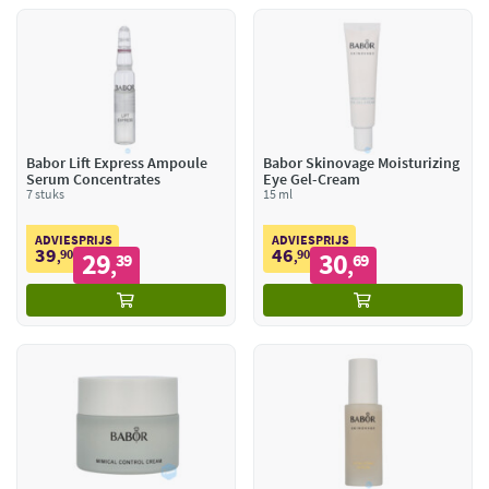
Babor Lift Express Ampoule
Babor Skinovage Moisturizing
Serum Concentrates
Eye Gel-Cream
7 stuks
15 ml
ADVIESPRIJS
ADVIESPRIJS
39
46
90
29
90
30
,
39
,
69
,
,