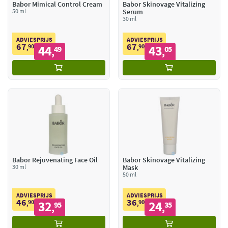
Babor Mimical Control Cream
Babor Skinovage Vitalizing
50 ml
Serum
30 ml
ADVIESPRIJS
ADVIESPRIJS
67
67
90
44
90
43
,
49
,
05
,
,
Babor Rejuvenating Face Oil
Babor Skinovage Vitalizing
30 ml
Mask
50 ml
ADVIESPRIJS
ADVIESPRIJS
46
36
90
32
90
24
,
95
,
35
,
,