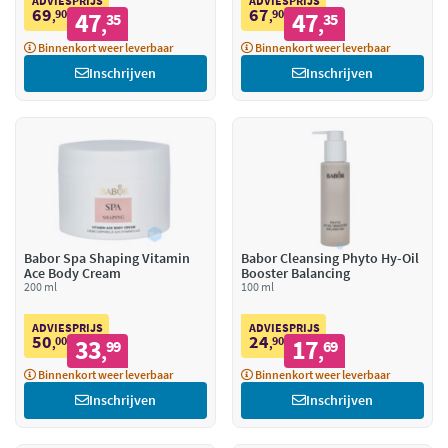
ADVIESPRIJS
ADVIESPRIJS
69
67
90
47
90
47
,
35
,
35
,
,
Binnenkort weer leverbaar
Binnenkort weer leverbaar
Inschrijven
Inschrijven
Babor Spa Shaping Vitamin
Babor Cleansing Phyto Hy-Oil
Ace Body Cream
Booster Balancing
200 ml
100 ml
ADVIESPRIJS
ADVIESPRIJS
50
24
00
33
90
17
,
99
,
69
,
,
Binnenkort weer leverbaar
Binnenkort weer leverbaar
Inschrijven
Inschrijven