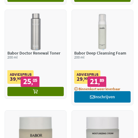
Babor Doctor Renewal Toner
Babor Deep Cleansing Foam
200 ml
200 ml
ADVIESPRIJS
ADVIESPRIJS
39
29
90
25
90
21
,
05
,
89
,
,
Binnenkort weer leverbaar
Inschrijven