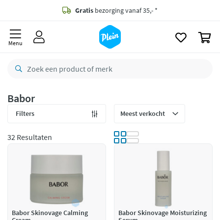
naar
oofdinhoud
Gratis
bezorging vanaf 35,- *
zoeken
0
Bestelling uiterlijk
maandag
in huis *
Menu
Gratis
retourneren
8,7/10
Goed
CO2 neutraal
bezorgd
Babor
Betaal met Klarna
Filters
32 Resultaten
Babor Skinovage Calming
Babor Skinovage Moisturizing