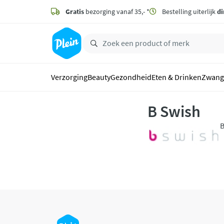
naar
hoofdinhoud
Gratis
bezorging vanaf 35,- *
Bestelling uiterlijk
di
zoeken
Verzorging
Beauty
Gezondheid
Eten & Drinken
Zwang
B Swish
B
z