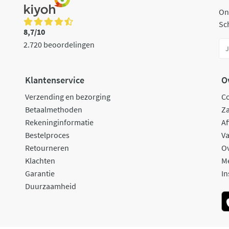
On
Sch
8,7/10
2.720 beoordelingen
Klantenservice
O
Verzending en bezorging
C
Betaalmethoden
Za
Rekeninginformatie
Af
Bestelproces
Va
Retourneren
O
Klachten
M
Garantie
In
Duurzaamheid