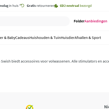
nsdag
in huis *
Gratis
retourneren
CO2 neutraal
bezorgd
Folder
Aanbiedingen
er & Baby
Cadeaus
Huishouden & Tuin
Huisdier
Afvallen & Sport
 Swish biedt accessoires voor volwassenen. Alle stimulators en acc
orgvuldigheid ontworpen om elke stemming comfort te bieden.
Ni