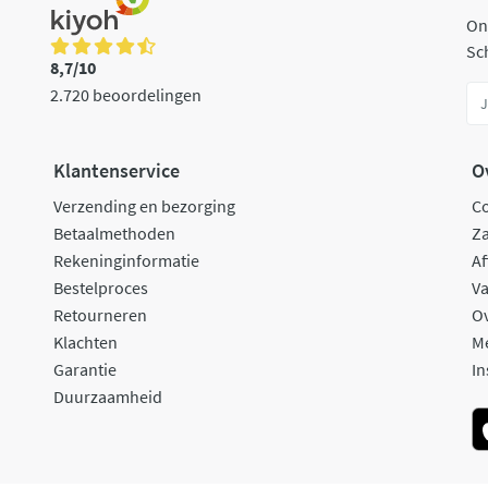
On
Sch
8,7/10
2.720 beoordelingen
Klantenservice
O
Verzending en bezorging
C
Betaalmethoden
Za
Rekeninginformatie
Af
Bestelproces
Va
Retourneren
O
Klachten
M
Garantie
In
Duurzaamheid