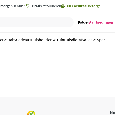
,
morgen
in huis *
Gratis
retourneren
CO2 neutraal
bezorgd
Folder
Aanbiedingen
er & Baby
Cadeaus
Huishouden & Tuin
Huisdier
Afvallen & Sport
Ni