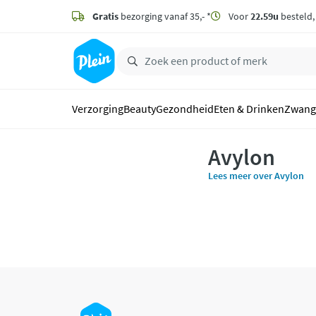
naar
hoofdinhoud
Gratis
bezorging vanaf 35,- *
Voor
22.59u
besteld
zoeken
Verzorging
Beauty
Gezondheid
Eten & Drinken
Zwang
Avylon
Lees meer over Avylon