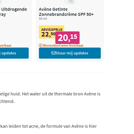
de
Avène Getinte
ray
Zonnebrandcrème SPF 50+
50 ml
ADVIESPRIJS
22
,
50
20
15
,
verbaar
Binnenkort weer leverbaar
j updates
Stuur mij updates
ige huid. Het water uit de thermale bron Avène is
achtend.
kan leiden tot acne, de formule van Avène is hier