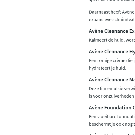
Daarnaast heeft Avène
expansieve schuimtextu
Avène Cleanance Ex
Kalmeert de huid, word
Avène Cleanance H
Een romige crème die je
hydrateert je huid.
Avène Cleanance Ma
Deze fijn emulsie verwi
is voor onzuiverheden 
Avène Foundation 
Een vloeibare foundat
beschermt je ook nog 