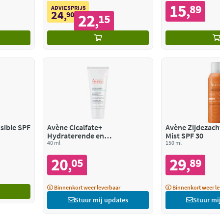
15
89
,
ADVIESPRIJS
24
,
90
22
15
,
isible SPF
Avène Cicalfate+
Avène Zijdezac
Hydraterende en
Mist SPF 30
Herstellende Verzorging na
40 ml
150 ml
Ingreep of Tatoeage
20
29
05
89
,
,
Binnenkort weer leverbaar
Binnenkort weer le
Stuur mij updates
Stuur mi