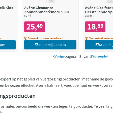
lk Kids
Avène Cleanance
Avène Cicalfate+ Uitdrogen
Zonnebrandcrème SPF50+
Herstellende Sp
50 ml
100 ml
25
18
49
89
,
,
r
Binnenkort weer leverbaar
Binnenkort weer le
ates
Stuur mij updates
Stuur mi
pagina
van 5
Vorige
Volgende
expert op het gebied van verzorgingsproducten, met name de gevoel
n bewezen effectief. Avène kalmeert, voedt de huid en werkt verz
ingsproducten
ormules bijvoorbeeld die werkten tegen talgproductie. Te veel talg 
ld.