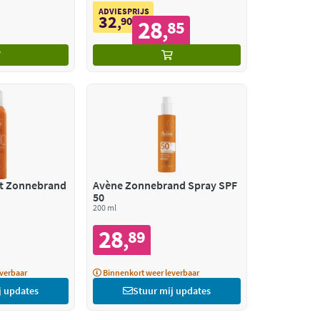
ADVIESPRIJS
32
,
90
28
85
,
ht Zonnebrand
Avène Zonnebrand Spray SPF
50
200 ml
28
89
,
verbaar
Binnenkort weer leverbaar
j updates
Stuur mij updates