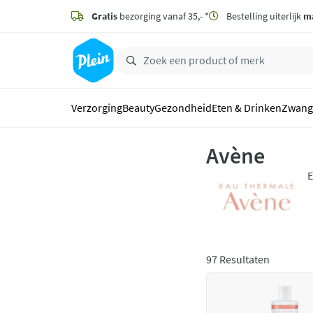
naar
hoofdinhoud
Gratis
bezorging vanaf 35,- *
Bestelling uiterlijk
m
zoeken
Verzorging
Beauty
Gezondheid
Eten & Drinken
Zwang
Avène
E
H
e
97 Resultaten