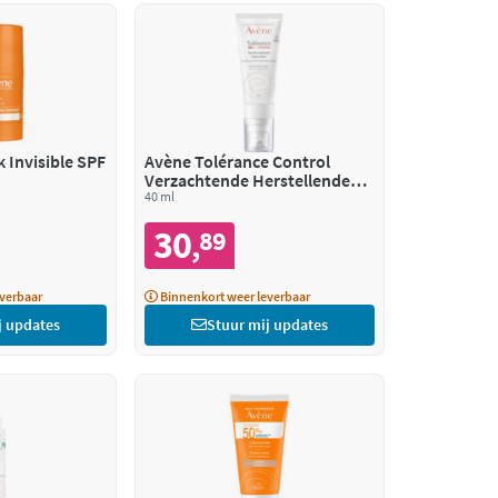
k Invisible SPF
Avène Tolérance Control
Verzachtende Herstellende
Balsem
40 ml
30
89
,
verbaar
Binnenkort weer leverbaar
j updates
Stuur mij updates