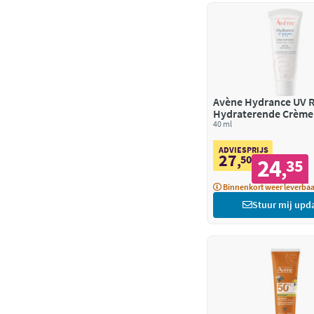
Avène Hydrance UV Rijk
Hydraterende Crème
40 ml
ADVIESPRIJS
27
,
50
24
35
,
Binnenkort weer leverbaa
Stuur mij upd