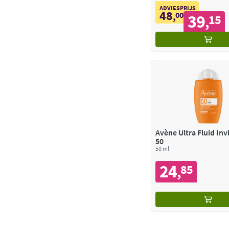
ADVIESPRIJS
48
,
00
39
15
,
Avène Ultra Fluid Inv
50
50 ml
24
85
,