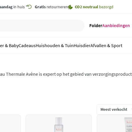
aandag
in huis *
Gratis
retourneren
CO2 neutraal
bezorgd
Folder
Aanbiedingen
er & Baby
Cadeaus
Huishouden & Tuin
Huisdier
Afvallen & Sport
au Thermale Avène is expert op het gebied van verzorgingsproduct
et water uit de thermale bron Avène is het hoofdbestanddeel en be
n voedt de huid en werkt verzachtend.