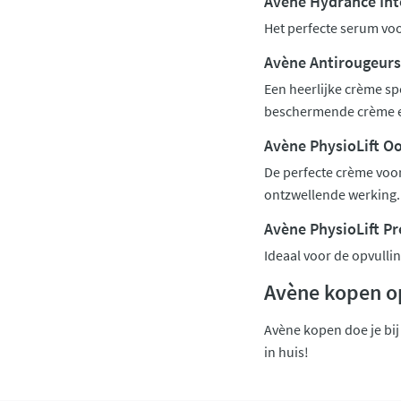
Avène Hydrance In
Het perfecte serum voo
Avène Antirougeur
Een heerlijke crème sp
beschermende crème e
Avène PhysioLift O
De perfecte crème voo
ontzwellende werking.
Avène PhysioLift Pr
Ideaal voor de opvullin
Avène kopen o
Avène kopen doe je bij 
in huis!