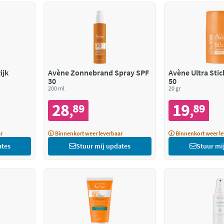
Avène Zonnebrand Spray SPF
Avène Ultra Stic
30
50
200 ml
20 gr
28
19
89
89
,
,
r
Binnenkort weer leverbaar
Binnenkort weer le
ates
Stuur mij updates
Stuur mi