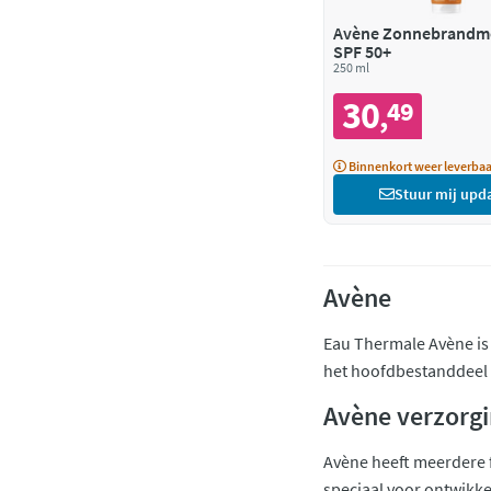
Avène Zonnebrandme
SPF 50+
250 ml
30
49
,
Binnenkort weer leverbaa
Stuur mij upd
Avène
Eau Thermale Avène is 
het hoofdbestanddeel e
Avène verzorg
Avène heeft meerdere f
speciaal voor ontwikke