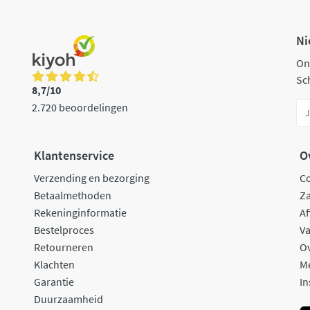
Ni
On
Sch
8,7/10
2.720 beoordelingen
Klantenservice
O
Verzending en bezorging
C
Betaalmethoden
Za
Rekeninginformatie
Af
Bestelproces
Va
Retourneren
O
Klachten
M
Garantie
In
Duurzaamheid