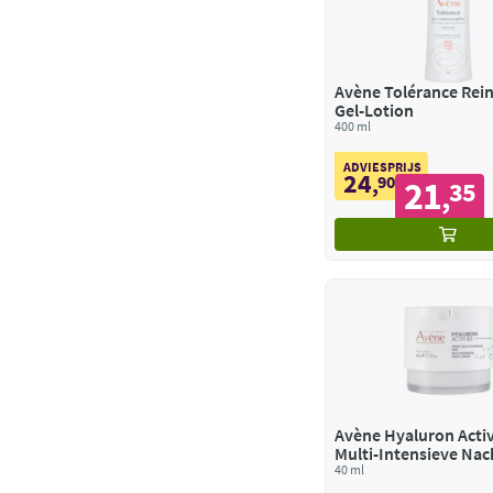
Avène Tolérance Reinigende
Gel-Lotion
400 ml
ADVIESPRIJS
24
,
90
21
35
,
Avène Hyaluron Acti
Multi-Intensieve Na
40 ml