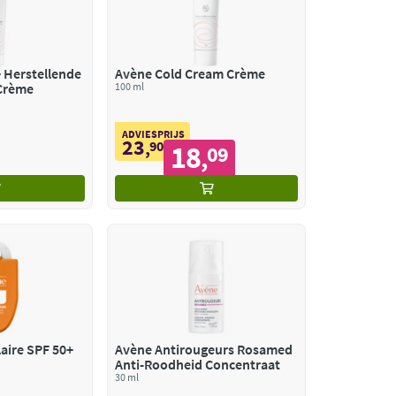
de
Avène Cold Cream Crème
Crème
100 ml
ADVIESPRIJS
23
,
90
18
09
,
Avène Reflex Solaire SPF 50+
Avène Antirougeurs Rosamed
Anti-Roodheid Concentraat
30 ml