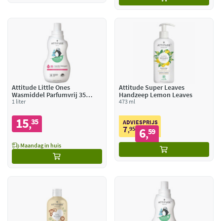
Attitude Little Ones
Attitude Super Leaves
Wasmiddel Parfumvrij 35
Handzeep Lemon Leaves
Wasbeurten
1 liter
473 ml
15
35
,
ADVIESPRIJS
7
95
6
,
59
,
Maandag in huis