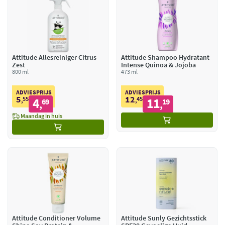
Attitude Allesreiniger Citrus
Attitude Shampoo Hydratant
Zest
Intense Quinoa & Jojoba
800 ml
473 ml
ADVIESPRIJS
ADVIESPRIJS
5
12
55
4
45
11
,
69
,
19
,
,
Maandag in huis
Attitude Conditioner Volume
Attitude Sunly Gezichtsstick