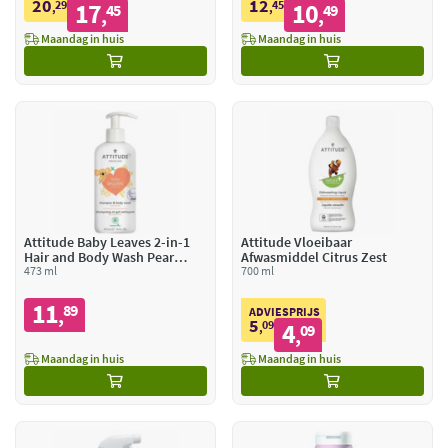
20
12
29
17
45
10
,
45
,
49
,
,
Maandag in huis
Maandag in huis
Attitude Baby Leaves 2-in-1
Attitude Vloeibaar
Hair and Body Wash Pear
Afwasmiddel Citrus Zest
Nectar
473 ml
700 ml
11
89
,
ADVIESPRIJS
5
09
4
,
09
,
Maandag in huis
Maandag in huis