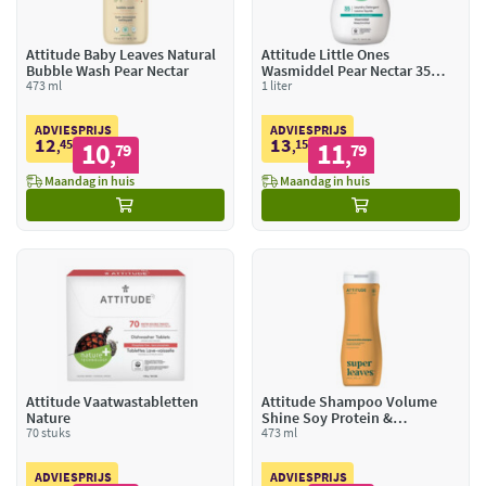
Attitude Baby Leaves Natural
Attitude Little Ones
Bubble Wash Pear Nectar
Wasmiddel Pear Nectar 35
473 ml
Wasbeurten
1 liter
ADVIESPRIJS
ADVIESPRIJS
12
13
45
10
15
11
,
79
,
79
,
,
Maandag in huis
Maandag in huis
Attitude Vaatwastabletten
Attitude Shampoo Volume
Nature
Shine Soy Protein &
70 stuks
Cranberries
473 ml
ADVIESPRIJS
ADVIESPRIJS