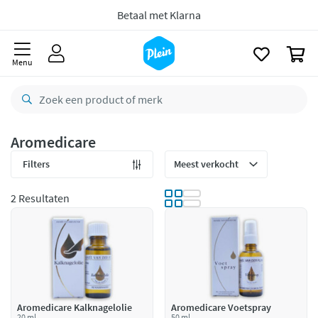
naar
Gratis
retourneren
oofdinhoud
zoeken
8,7/10
Goed
0
Menu
CO2 neutraal
bezorgd
Betaal met Klarna
Aromedicare
Filters
2 Resultaten
Aromedicare Kalknagelolie
Aromedicare Voetspray
20 ml
50 ml