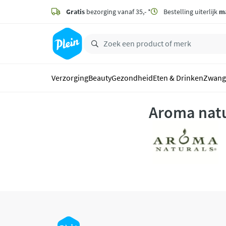
naar
hoofdinhoud
Gratis
bezorging vanaf 35,- *
Bestelling uiterlijk
m
zoeken
Verzorging
Beauty
Gezondheid
Eten & Drinken
Zwang
Aroma natu