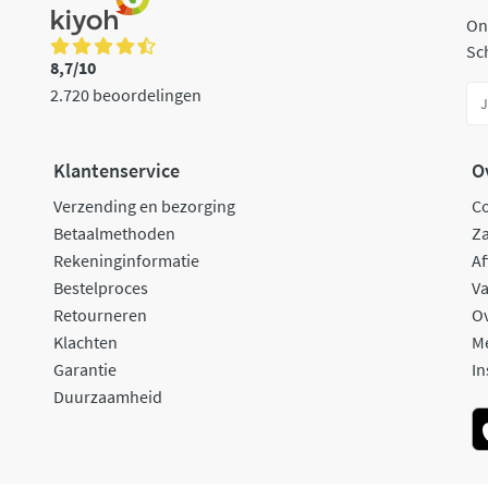
On
Sch
8,7/10
2.720 beoordelingen
Klantenservice
O
Verzending en bezorging
C
Betaalmethoden
Za
Rekeninginformatie
Af
Bestelproces
Va
Retourneren
O
Klachten
M
Garantie
In
Duurzaamheid