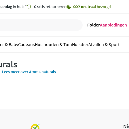
aandag
in huis *
Gratis
retourneren
CO2 neutraal
bezorgd
Folder
Aanbiedingen
er & Baby
Cadeaus
Huishouden & Tuin
Huisdier
Afvallen & Sport
rals
Lees meer over Aroma naturals
Ni