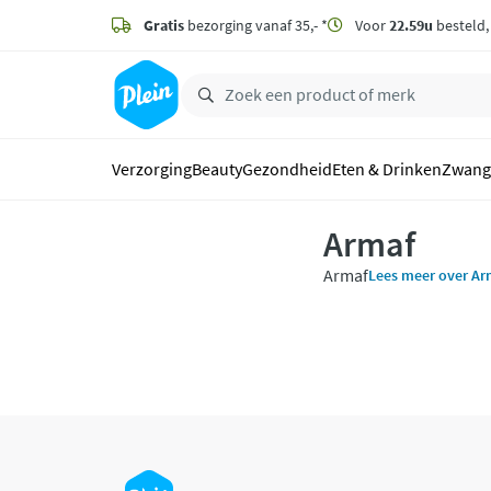
naar
hoofdinhoud
Gratis
bezorging vanaf 35,- *
Voor
22.59u
besteld
zoeken
Verzorging
Beauty
Gezondheid
Eten & Drinken
Zwang
Armaf
Armaf
Lees meer over Ar