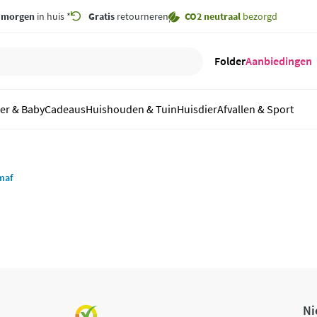
,
morgen
in huis *
Gratis
retourneren
CO2 neutraal
bezorgd
Folder
Aanbiedingen
er & Baby
Cadeaus
Huishouden & Tuin
Huisdier
Afvallen & Sport
maf
Ni