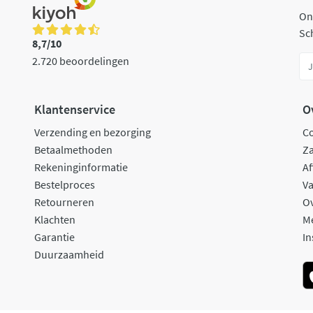
On
Sch
8,7/10
2.720 beoordelingen
Klantenservice
O
Verzending en bezorging
C
Betaalmethoden
Za
Rekeninginformatie
Af
Bestelproces
Va
Retourneren
O
Klachten
M
Garantie
In
Duurzaamheid