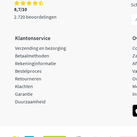
Sch
8,7/10
2.720 beoordelingen
Klantenservice
O
Verzending en bezorging
C
Betaalmethoden
Za
Rekeninginformatie
Af
Bestelproces
Va
Retourneren
O
Klachten
M
Garantie
In
Duurzaamheid