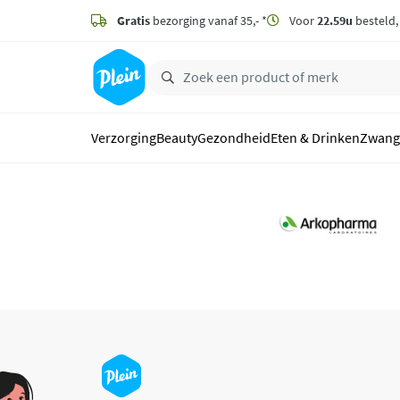
naar
hoofdinhoud
Gratis
bezorging vanaf 35,- *
Voor
22.59u
besteld
zoeken
Verzorging
Beauty
Gezondheid
Eten & Drinken
Zwang