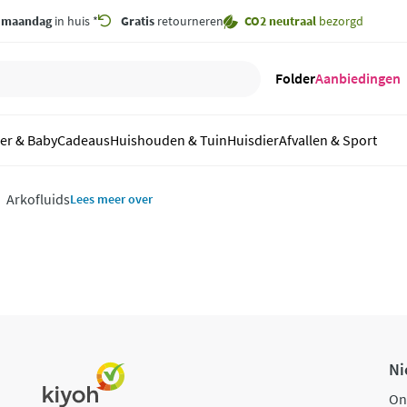
,
maandag
in huis *
Gratis
retourneren
CO2 neutraal
bezorgd
Folder
Aanbiedingen
er & Baby
Cadeaus
Huishouden & Tuin
Huisdier
Afvallen & Sport
Arkofluids
Lees meer over
Ni
On