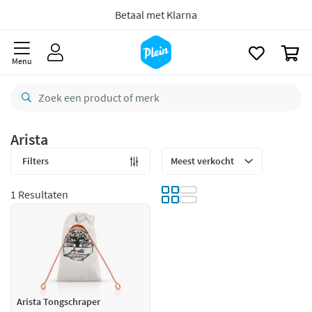
naar
oofdinhoud
Betaal met Klarna
zoeken
0
Menu
Arista
Filters
1 Resultaten
Arista Tongschraper