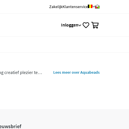
Zakelijk
Klantenservice
0
Inloggen
 creatief plezier te
Lees meer over Aquabeads
euwsbrief