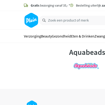
naar
hoofdinhoud
Gratis
bezorging vanaf 35,- *
Bestelling uiterlijk
za
zoeken
Verzorging
Beauty
Gezondheid
Eten & Drinken
Zwang
Aquabead