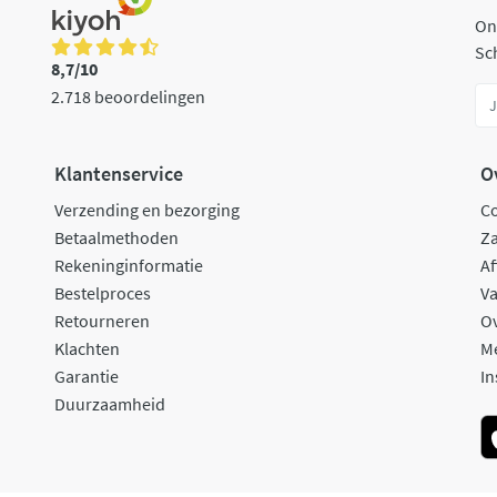
On
Sch
8,7/10
2.718 beoordelingen
Klantenservice
O
Verzending en bezorging
C
Betaalmethoden
Za
Rekeninginformatie
Af
Bestelproces
Va
Retourneren
O
Klachten
M
Garantie
In
Duurzaamheid