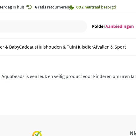
terdag
in huis *
Gratis
retourneren
CO2 neutraal
bezorgd
Folder
Aanbiedingen
er & Baby
Cadeaus
Huishouden & Tuin
Huisdier
Afvallen & Sport
s
Aquabeads is een leuk en veilig product voor kinderen om uren lang
hebben!
Ni