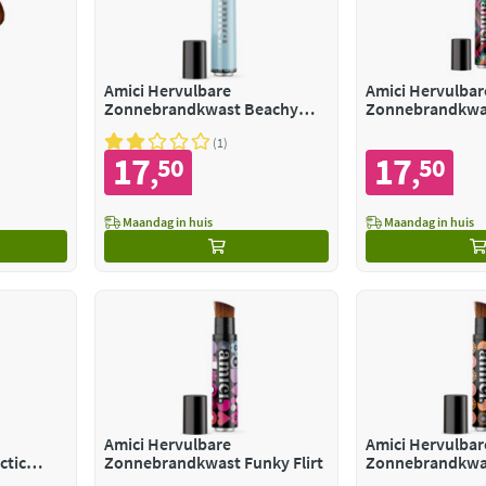
Amici Hervulbare
Amici Hervulbar
Zonnebrandkwast Beachy
Zonnebrandkwa
Blue
Maniac
1
17
17
50
50
,
,
Maandag in huis
Maandag in huis
Amici Hervulbare
Amici Hervulbar
ctic
Zonnebrandkwast Funky Flirt
Zonnebrandkwa
Obession