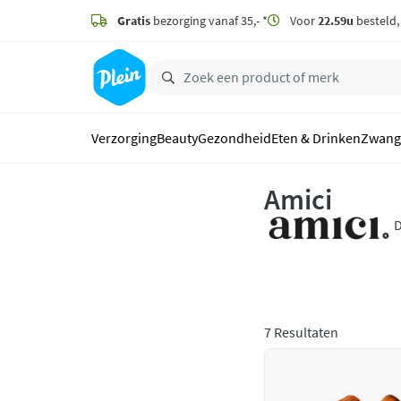
naar
hoofdinhoud
Gratis
bezorging vanaf 35,- *
Voor
22.59u
besteld
zoeken
Verzorging
Beauty
Gezondheid
Eten & Drinken
Zwang
Amici
D
d
w
7 Resultaten