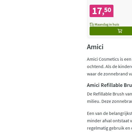
17
50
,
Maandag in huis
Amici
Amici Cosmetics is een
ochtend. Als de kinder
waar de zonnebrand van
Amici Refillable Br
De Refillable Brush van
milieu. Deze zonnebra
Een van de belangrijk
minder afval ontstaat
regelmatig gebruik en