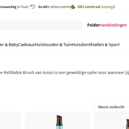
,
maandag
in huis *
Gratis
retourneren
CO2 neutraal
bezorgd
Folder
Aanbiedingen
er & Baby
Cadeaus
Huishouden & Tuin
Huisdier
Afvallen & Sport
e Refillable Brush van Amici is een geweldige optie voor wanneer ji
e zon én nadenkt over het milieu. De borstels zijn makkelijk mee
orden gevuld met zonnebrand.