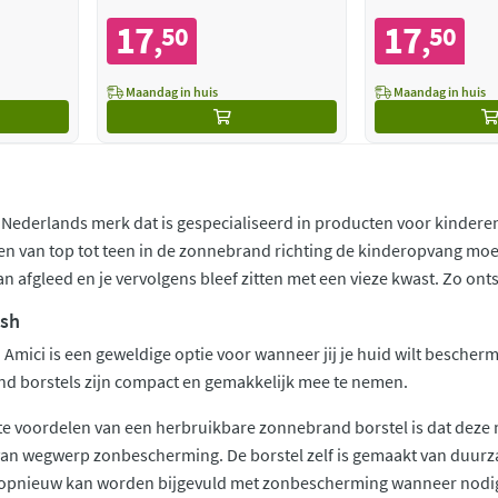
17
17
50
50
,
,
Maandag in huis
Maandag in huis
 Nederlands merk dat is gespecialiseerd in producten voor kinderen
en van top tot teen in de zonnebrand richting de kinderopvang mo
 afgleed en je vervolgens bleef zitten met een vieze kwast. Zo onts
ush
 Amici is een geweldige optie voor wanneer jij je huid wilt bescher
nd borstels zijn compact en gemakkelijk mee te nemen.
ste voordelen van een herbruikbare zonnebrand borstel is dat dez
 van wegwerp zonbescherming. De borstel zelf is gemaakt van duur
 opnieuw kan worden bijgevuld met zonbescherming wanneer nodi