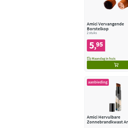
Amici Vervangende
Borstelkop
2 stuks
5
95
,
Maandag in huis
aanbieding
Amici Hervulbare
Zonnebrandkwast Ar
Allure