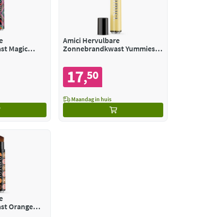
e
Amici Hervulbare
st Magic
Zonnebrandkwast Yummiest
Yellow
17
50
,
Maandag in huis
e
st Orange