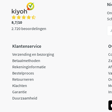
Ni
On
Sch
8,7/10
2.720 beoordelingen
Klantenservice
O
Verzending en bezorging
C
Betaalmethoden
Za
Rekeninginformatie
Af
Bestelproces
Va
Retourneren
O
Klachten
M
Garantie
In
Duurzaamheid