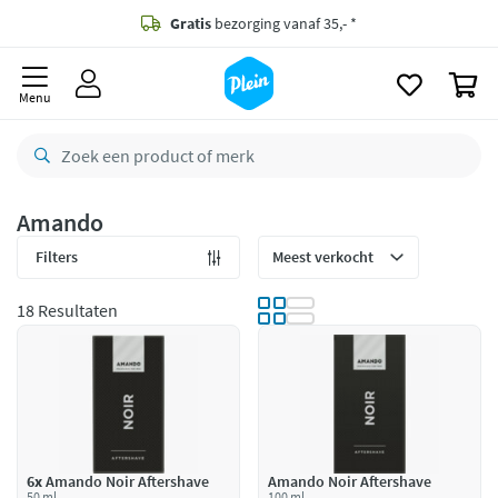
naar
oofdinhoud
Gratis
bezorging vanaf 35,- *
zoeken
0
Voor
22.59u
besteld,
morgen
in huis *
Menu
Gratis
retourneren
8,7/10
Goed
CO2 neutraal
bezorgd
Amando
Betaal met Klarna
Filters
18 Resultaten
6x
Amando Noir Aftershave
Amando Noir Aftershave
50 ml
100 ml