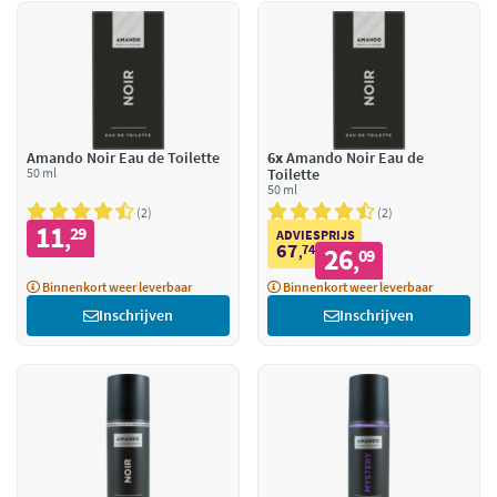
Amando Noir Eau de Toilette
6x
Amando Noir Eau de
50 ml
Toilette
50 ml
2
2
11
29
,
ADVIESPRIJS
67
74
26
,
09
,
Binnenkort weer leverbaar
Binnenkort weer leverbaar
Inschrijven
Inschrijven