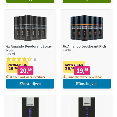
6x
Amando Deodorant Spray
6x
Amando Deodorant Rich
Noir
150 ml
150 ml
3
ADVIESPRIJS
ADVIESPRIJS
29
29
94
20
94
19
,
39
,
55
,
,
Binnenkort weer leverbaar
Binnenkort weer leverbaar
Inschrijven
Inschrijven