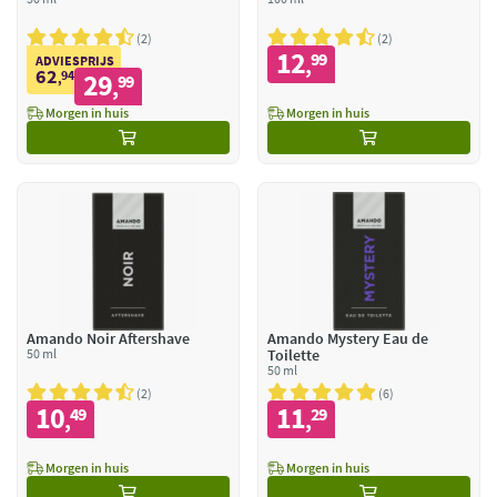
2
2
12
99
,
ADVIESPRIJS
62
94
29
,
99
,
Morgen in huis
Morgen in huis
Amando Noir Aftershave
Amando Mystery Eau de
50 ml
Toilette
50 ml
2
6
10
11
49
29
,
,
Morgen in huis
Morgen in huis