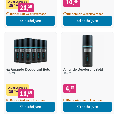
10
49
,
ADVIESPRIJS
29
94
21
,
25
,
Binnenkort weer leverbaar
Binnenkort weer leverbaar
Inschrijven
Inschrijven
6x
Amando Deodorant Bold
Amando Deodorant Bold
150 ml
150 ml
4
99
,
ADVIESPRIJS
29
94
11
,
85
,
Binnenkort weer leverbaar
Binnenkort weer leverbaar
Inschrijven
Inschrijven