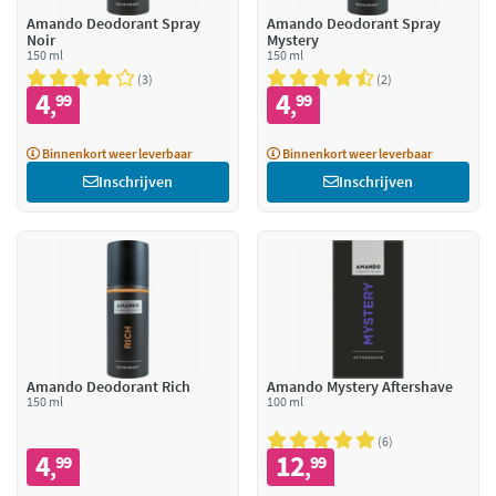
Amando Deodorant Spray
Amando Deodorant Spray
Noir
Mystery
150 ml
150 ml
3
2
4
4
99
99
,
,
Binnenkort weer leverbaar
Binnenkort weer leverbaar
Inschrijven
Inschrijven
Amando Deodorant Rich
Amando Mystery Aftershave
150 ml
100 ml
6
4
12
99
99
,
,