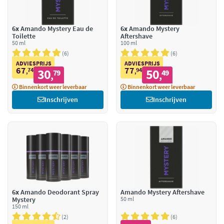
6x
Amando Mystery Eau de
6x
Amando Mystery
Toilette
Aftershave
50 ml
100 ml
6
6
ADVIESPRIJS
ADVIESPRIJS
67
77
74
30
94
50
,
79
,
49
,
,
Binnenkort weer leverbaar
Binnenkort weer leverbaar
Inschrijven
Inschrijven
6x
Amando Deodorant Spray
Amando Mystery Aftershave
Mystery
50 ml
150 ml
2
6