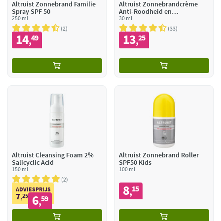
Altruist Zonnebrand Familie
Altruist Zonnebrandcrème
Spray SPF 50
Anti-Roodheid en
250 ml
Pigmentatie Light SPF50
30 ml
2
33
14
13
49
25
,
,
Altruist Cleansing Foam 2%
Altruist Zonnebrand Roller
Salicyclic Acid
SPF50 Kids
150 ml
100 ml
2
8
15
,
ADVIESPRIJS
7
25
6
,
59
,