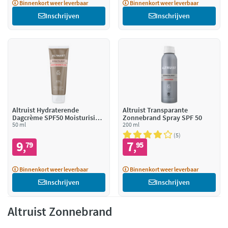
Binnenkort weer leverbaar
Binnenkort weer leverbaar
Inschrijven
Inschrijven
Altruist Hydraterende
Altruist Transparante
Dagcrème SPF50 Moisturising
Zonnebrand Spray SPF 50
Fluid
50 ml
200 ml
5
9
7
79
95
,
,
Binnenkort weer leverbaar
Binnenkort weer leverbaar
Inschrijven
Inschrijven
Altruist Zonnebrand