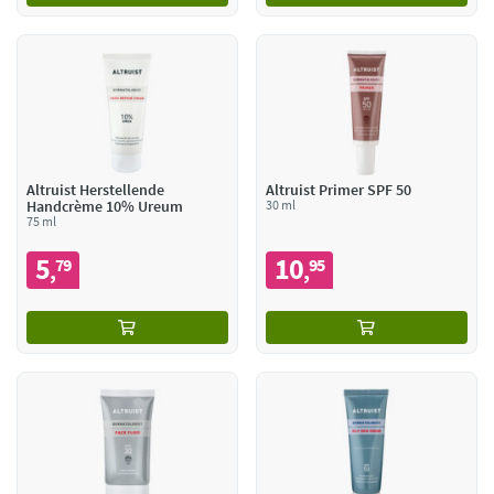
Altruist Herstellende
Altruist Primer SPF 50
Handcrème 10% Ureum
30 ml
75 ml
5
10
79
95
,
,