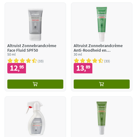
Altruist Zonnebrandcrème
Altruist Zonnebrandcrème
Face Fluid SPF50
Anti-Roodheid en
50 ml
Pigmentatie SPF 50
30 ml
33
33
12
13
95
89
,
,