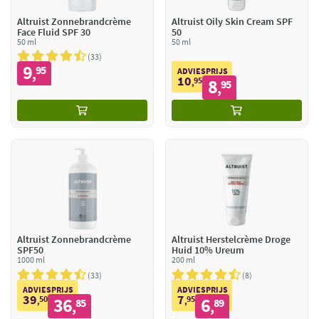
Altruist Zonnebrandcrème
Altruist Oily Skin Cream SPF
Face Fluid SPF 30
50
50 ml
50 ml
33
9
95
,
ADVIESPRIJS
10
95
8
,
95
,
Altruist Zonnebrandcrème
Altruist Herstelcrème Droge
SPF50
Huid 10% Ureum
1000 ml
200 ml
33
8
ADVIESPRIJS
ADVIESPRIJS
39
7
50
36
95
6
,
85
,
89
,
,