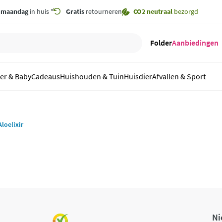
,
maandag
in huis *
Gratis
retourneren
CO2 neutraal
bezorgd
Folder
Aanbiedingen
er & Baby
Cadeaus
Huishouden & Tuin
Huisdier
Afvallen & Sport
loelixir
Ni