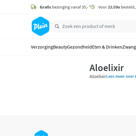
naar
hoofdinhoud
Gratis
bezorging vanaf 35,- *
Voor
22.59u
besteld
zoeken
Verzorging
Beauty
Gezondheid
Eten & Drinken
Zwang
Aloelixir
Aloelixir
Lees meer over A