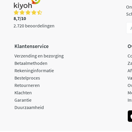
On
Sch
8,7/10
2.720 beoordelingen
Klantenservice
O
Verzending en bezorging
C
Betaalmethoden
Za
Rekeninginformatie
Af
Bestelproces
Va
Retourneren
O
Klachten
M
Garantie
In
Duurzaamheid