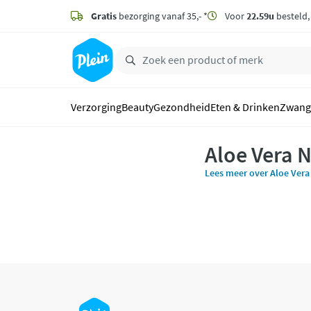
naar
hoofdinhoud
Gratis
bezorging vanaf 35,- *
Voor
22.59u
besteld
zoeken
Verzorging
Beauty
Gezondheid
Eten & Drinken
Zwang
Aloe Vera 
Lees meer over Aloe Vera