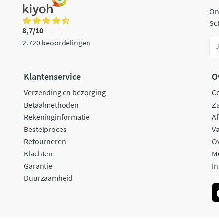
On
Sch
8,7/10
2.720 beoordelingen
Klantenservice
O
Verzending en bezorging
C
Betaalmethoden
Za
Rekeninginformatie
Af
Bestelproces
Va
Retourneren
O
Klachten
M
Garantie
In
Duurzaamheid