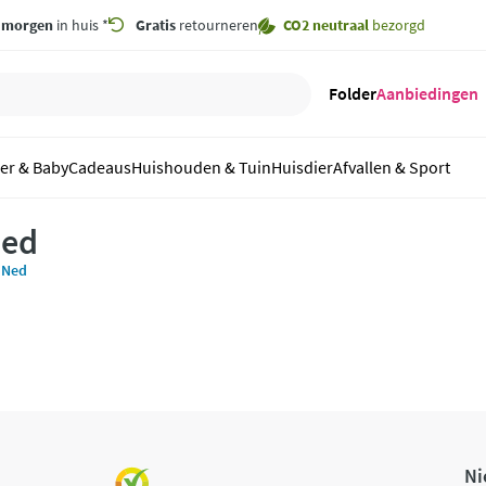
,
morgen
in huis *
Gratis
retourneren
CO2 neutraal
bezorgd
Folder
Aanbiedingen
er & Baby
Cadeaus
Huishouden & Tuin
Huisdier
Afvallen & Sport
Ned
 Ned
Ni