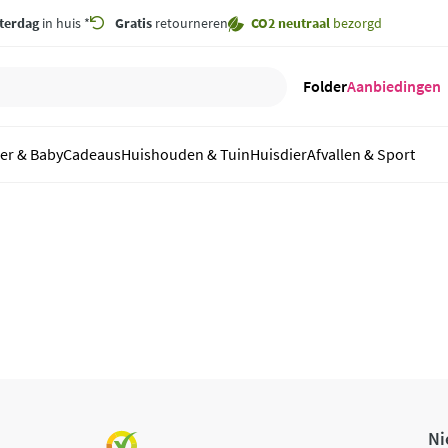
terdag
in huis *
Gratis
retourneren
CO2 neutraal
bezorgd
Folder
Aanbiedingen
er & Baby
Cadeaus
Huishouden & Tuin
Huisdier
Afvallen & Sport
Ni