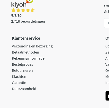
On
Sch
8,7/10
2.718 beoordelingen
Klantenservice
O
Verzending en bezorging
C
Betaalmethoden
Za
Rekeninginformatie
Af
Bestelproces
Va
Retourneren
O
Klachten
M
Garantie
In
Duurzaamheid