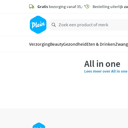
naar
hoofdinhoud
Gratis
bezorging vanaf 35,- *
Bestelling uiterlijk
za
zoeken
Verzorging
Beauty
Gezondheid
Eten & Drinken
Zwang
All in one
Lees meer over All in one