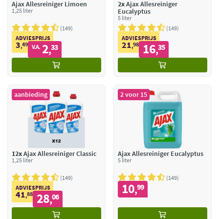
Ajax Allesreiniger Limoen
2x
Ajax Allesreiniger
1,25 liter
Eucalyptus
5 liter
149
149
ADVIESPRIJS
ADVIESPRIJS
3
21
49
2
98
16
,
33
,
35
V.A.
,
,
aanbieding
2 voor 15
12x
Ajax Allesreiniger Classic
Ajax Allesreiniger Eucalyptus
1,25 liter
5 liter
149
149
10
99
,
ADVIESPRIJS
41
88
28
,
06
,