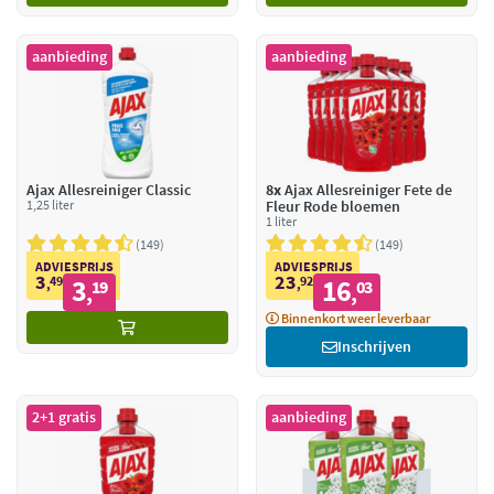
aanbieding
aanbieding
Ajax Allesreiniger Classic
8x
Ajax Allesreiniger Fete de
1,25 liter
Fleur Rode bloemen
1 liter
149
149
ADVIESPRIJS
ADVIESPRIJS
3
23
49
3
92
16
,
19
,
03
,
,
Binnenkort weer leverbaar
Inschrijven
2+1 gratis
aanbieding