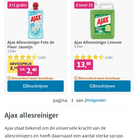
2+1 gratis
2 voor 15
Ajax Allesreiniger Fete de
Ajax Allesreiniger Limoen
Fleur Jasmijn
5 liter
1 liter
149
149
13
65
,
ADVIESPRIJS
3
59
2
,
40
V.A.
,
Binnenkort weer leverbaar
Binnenkort weer leverbaar
Inschrijven
Inschrijven
pagina
van 2
Volgende
Ajax allesreiniger
Ajax staat bekend om de universele kracht van de
allesreinigers en heeft daarnaast een aantal sterke sprays