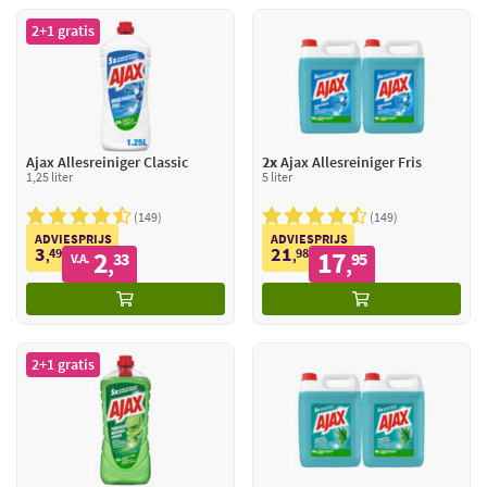
2+1 gratis
Ajax Allesreiniger Classic
2x
Ajax Allesreiniger Fris
1,25 liter
5 liter
149
149
ADVIESPRIJS
ADVIESPRIJS
3
21
49
2
98
17
,
33
,
95
V.A.
,
,
2+1 gratis