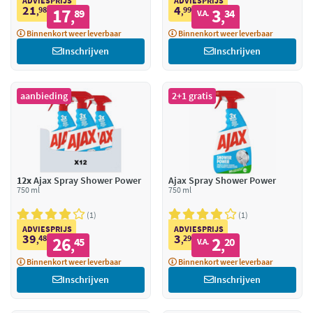
ADVIESPRIJS
ADVIESPRIJS
21
4
98
17
99
3
,
89
,
34
V.A.
,
,
Binnenkort weer leverbaar
Binnenkort weer leverbaar
Inschrijven
Inschrijven
aanbieding
2+1 gratis
12x
Ajax Spray Shower Power
Ajax Spray Shower Power
750 ml
750 ml
1
1
ADVIESPRIJS
ADVIESPRIJS
39
3
48
26
29
2
,
45
,
20
V.A.
,
,
Binnenkort weer leverbaar
Binnenkort weer leverbaar
Inschrijven
Inschrijven