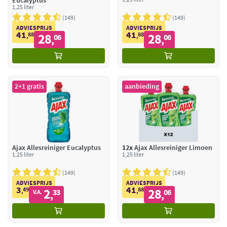
Eucalyptus
1,25 liter
149
149
ADVIESPRIJS
ADVIESPRIJS
41
41
88
28
88
28
,
06
,
06
,
,
2+1 gratis
aanbieding
Ajax Allesreiniger Eucalyptus
12x
Ajax Allesreiniger Limoen
1,25 liter
1,25 liter
149
149
ADVIESPRIJS
ADVIESPRIJS
3
41
49
2
88
28
,
33
,
06
V.A.
,
,