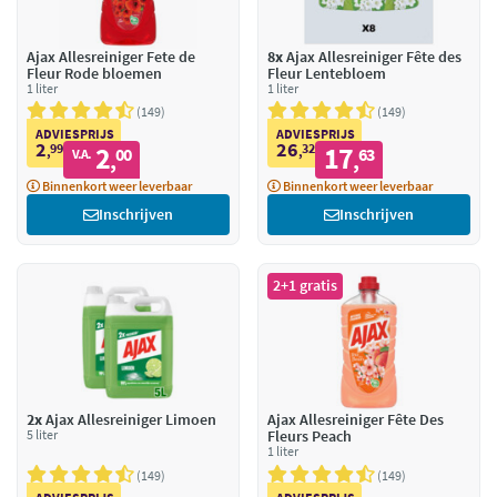
Ajax Allesreiniger Fete de
8x
Ajax Allesreiniger Fête des
Fleur Rode bloemen
Fleur Lentebloem
1 liter
1 liter
149
149
ADVIESPRIJS
ADVIESPRIJS
2
26
99
2
32
17
,
00
,
63
V.A.
,
,
Binnenkort weer leverbaar
Binnenkort weer leverbaar
Inschrijven
Inschrijven
2+1 gratis
2x
Ajax Allesreiniger Limoen
Ajax Allesreiniger Fête Des
5 liter
Fleurs Peach
1 liter
149
149