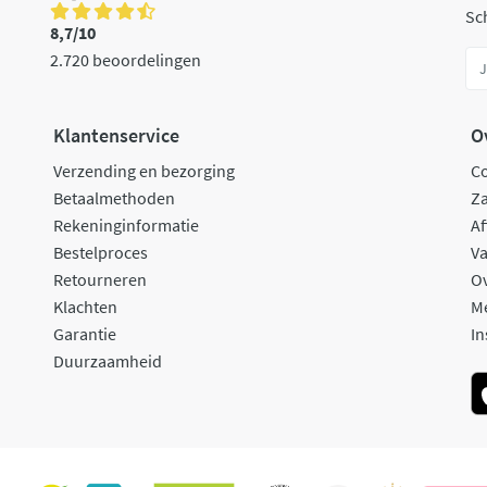
Sch
8,7/10
2.720 beoordelingen
Klantenservice
O
Verzending en bezorging
C
Betaalmethoden
Za
Rekeninginformatie
Af
Bestelproces
Va
Retourneren
O
Klachten
M
Garantie
In
Duurzaamheid