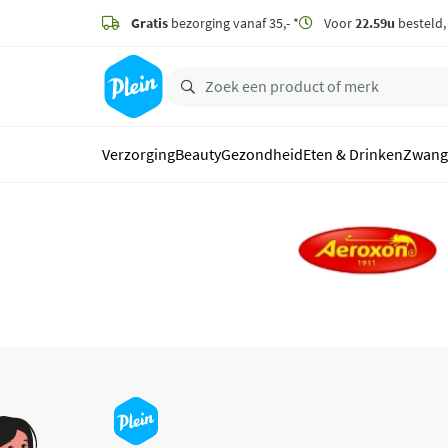
naar
hoofdinhoud
Gratis
bezorging vanaf 35,- *
Voor
22.59u
besteld
zoeken
Verzorging
Beauty
Gezondheid
Eten & Drinken
Zwang