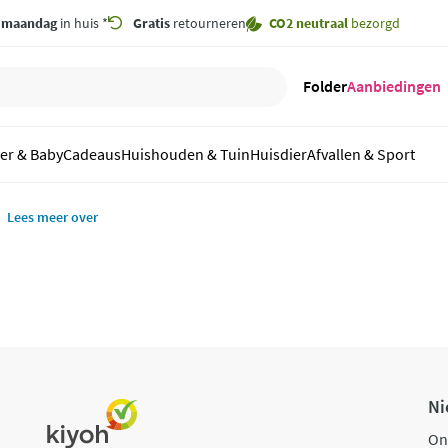
,
maandag
in huis *
Gratis
retourneren
CO2 neutraal
bezorgd
Folder
Aanbiedingen
er & Baby
Cadeaus
Huishouden & Tuin
Huisdier
Afvallen & Sport
Lees meer over
Ni
On