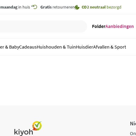
,
maandag
in huis *
Gratis
retourneren
CO2 neutraal
bezorgd
Folder
Aanbiedingen
er & Baby
Cadeaus
Huishouden & Tuin
Huisdier
Afvallen & Sport
Ni
On