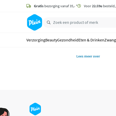
naar
hoofdinhoud
Gratis
bezorging vanaf 35,- *
Voor
22.59u
besteld
zoeken
Verzorging
Beauty
Gezondheid
Eten & Drinken
Zwang
Lees meer over