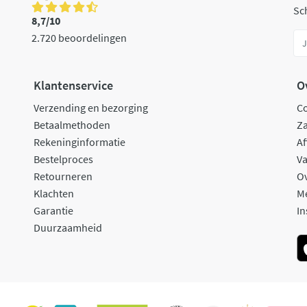
Sch
8,7/10
2.720 beoordelingen
Klantenservice
O
Verzending en bezorging
C
Betaalmethoden
Za
Rekeninginformatie
Af
Bestelproces
Va
Retourneren
O
Klachten
M
Garantie
In
Duurzaamheid