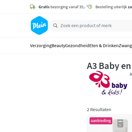
naar
hoofdinhoud
Gratis
bezorging vanaf 35,- *
Bestelling uiterlijk
za
zoeken
Verzorging
Beauty
Gezondheid
Eten & Drinken
Zwang
A3 Baby en
A
k
2 Resultaten
aanbieding