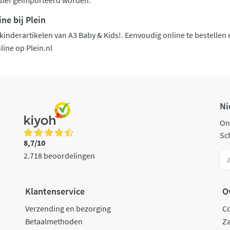
usief geïmporteerd worden.
ne bij Plein
inderartikelen van A3 Baby & Kids!. Eenvoudig online te bestellen 
line op Plein.nl
Ni
On
Sch
8,7/10
2.718 beoordelingen
Klantenservice
O
Verzending en bezorging
C
Betaalmethoden
Za