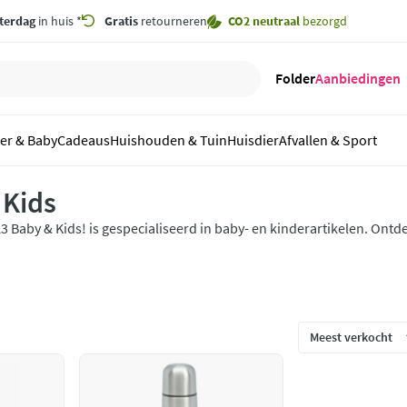
terdag
in huis *
Gratis
retourneren
CO2 neutraal
bezorgd
Folder
Aanbiedingen
er & Baby
Cadeaus
Huishouden & Tuin
Huisdier
Afvallen & Sport
 Kids
3 Baby & Kids! is gespecialiseerd in baby- en kinderartikelen. Ont
inderartikelen van A3 Baby & Kids bij Plein.