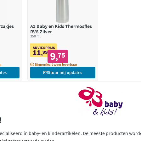
rzakjes
A3 Baby en Kids Thermosfles
RVS Zilver
350 ml
ADVIESPRIJS
11
,
99
9
75
,
r
Binnenkort weer leverbaar
ates
Stuur mij updates
!
pecialiseerd in baby- en kinderartikelen. De meeste producten worde