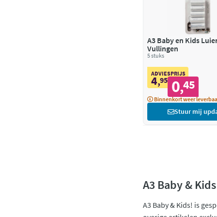
A3 Baby en Kids Luie
Vullingen
5 stuks
ADVIESPRIJS
4
,
95
0
45
,
Binnenkort weer leverbaa
Stuur mij upd
A3 Baby & Kids
A3 Baby & Kids! is ges