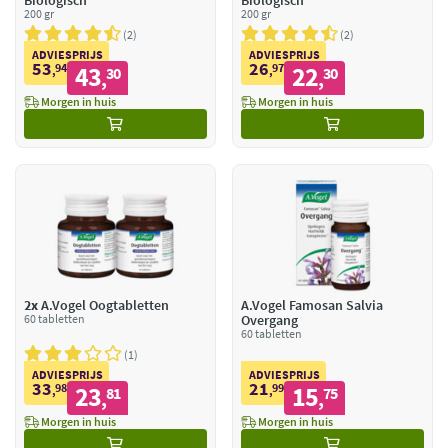
Biologisch
Biologisch
200 gr
200 gr
2
2
ADVIESPRIJS
ADVIESPRIJS
53
26
94
43
97
22
,
30
,
30
,
,
Morgen in huis
Morgen in huis
2x
A.Vogel Oogtabletten
A.Vogel Famosan Salvia
60 tabletten
Overgang
60 tabletten
1
ADVIESPRIJS
ADVIESPRIJS
33
21
98
23
99
15
,
81
,
75
,
,
Morgen in huis
Morgen in huis