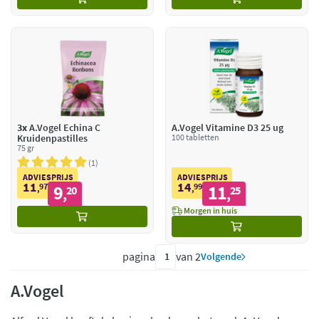
3x
A.Vogel Echina C
A.Vogel Vitamine D3 25 ug
Kruidenpastilles
100 tabletten
75 gr
1
ADVIESPRIJS
ADVIESPRIJS
11
14
97
9
99
11
,
20
,
25
,
,
Morgen in huis
pagina
van 2
Volgende
A.Vogel