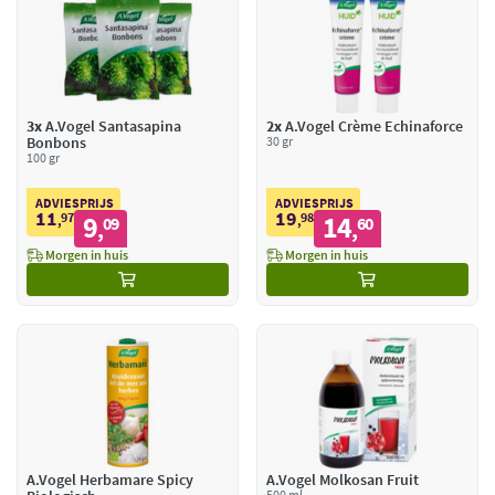
3x
A.Vogel Santasapina
2x
A.Vogel Crème Echinaforce
Bonbons
30 gr
100 gr
ADVIESPRIJS
ADVIESPRIJS
11
19
97
9
98
14
,
09
,
60
,
,
Morgen in huis
Morgen in huis
A.Vogel Herbamare Spicy
A.Vogel Molkosan Fruit
500 ml