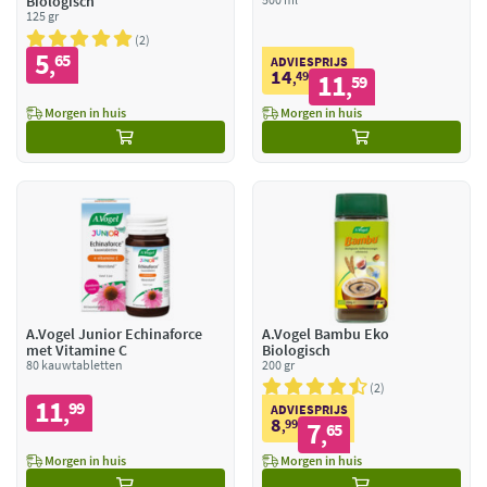
Biologisch
125 gr
2
5
65
,
ADVIESPRIJS
14
49
11
,
59
,
Morgen in huis
Morgen in huis
A.Vogel Junior Echinaforce
A.Vogel Bambu Eko
met Vitamine C
Biologisch
80 kauwtabletten
200 gr
2
11
99
,
ADVIESPRIJS
8
99
7
,
65
,
Morgen in huis
Morgen in huis