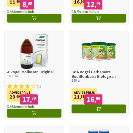
11
16
49
8
99
12
,
39
,
74
,
,
Morgen in huis
Morgen in huis
A.Vogel Molkosan Original
3x
A.Vogel Herbamare
1000 ml
Bouillonbasis Biologisch
250 gr
1
ADVIESPRIJS
ADVIESPRIJS
20
21
99
17
87
16
,
79
,
88
,
,
Morgen in huis