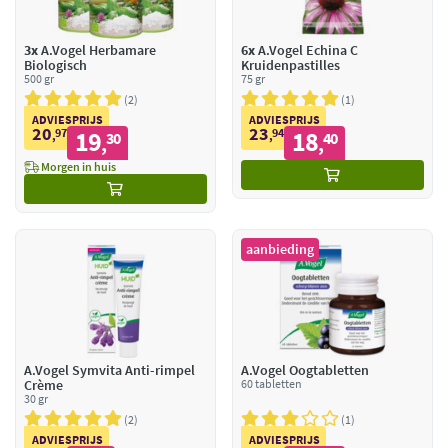
3x
A.Vogel Herbamare
6x
A.Vogel Echina C
Biologisch
Kruidenpastilles
500 gr
75 gr
2
1
ADVIESPRIJS
ADVIESPRIJS
20
23
97
19
94
18
,
30
,
40
,
,
Morgen in huis
aanbieding
A.Vogel Symvita Anti-rimpel
A.Vogel Oogtabletten
Crème
60 tabletten
30 gr
2
1
ADVIESPRIJS
ADVIESPRIJS