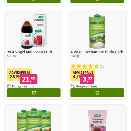
2x
A.Vogel Molkosan Fruit
A.Vogel Herbamare Biologisch
500 ml
250 gr
2
ADVIESPRIJS
ADVIESPRIJS
28
4
98
21
99
3
,
66
,
99
,
,
Morgen in huis
Morgen in huis