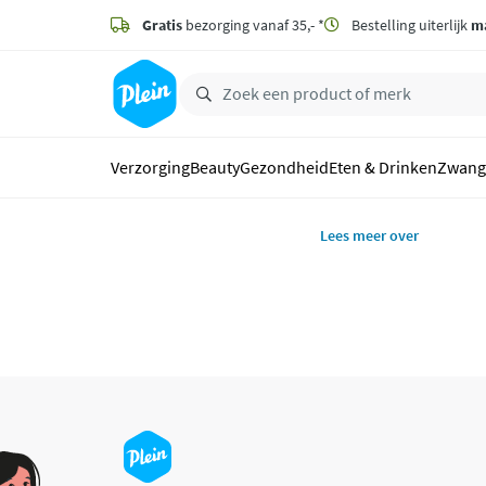
naar
hoofdinhoud
Gratis
bezorging vanaf 35,- *
Bestelling uiterlijk
m
zoeken
Verzorging
Beauty
Gezondheid
Eten & Drinken
Zwang
Lees meer over