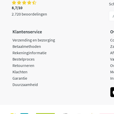
Sch
8,7/10
2.720 beoordelingen
Klantenservice
O
Verzending en bezorging
C
Betaalmethoden
Za
Rekeninginformatie
Af
Bestelproces
Va
Retourneren
O
Klachten
M
Garantie
In
Duurzaamheid