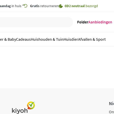
aandag
in huis *
Gratis
retourneren
CO2 neutraal
bezorgd
Folder
Aanbiedingen
er & Baby
Cadeaus
Huishouden & Tuin
Huisdier
Afvallen & Sport
Ni
On