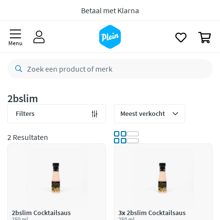
naar
oofdinhoud
Betaal met Klarna
zoeken
0
Menu
2bslim
Filters
2 Resultaten
2bslim Cocktailsaus
3x
2bslim Cocktailsaus
250 ml
250 ml