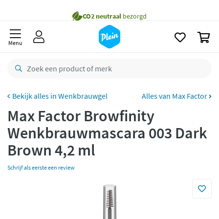
naar
oofdinhoud
Gratis
bezorging vanaf 35,- *
zoeken
0
Voor
22.59u
besteld,
maandag
in huis *
Menu
Gratis
retourneren
8,7/10
Goed
CO2 neutraal
bezorgd
Wenkbrauwgel
Alles van Max Factor
Max Factor Browfinity
Betaal met Klarna
Wenkbrauwmascara 003 Dark
Brown 4,2 ml
Schrijf als eerste een review