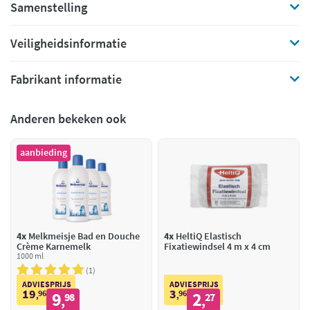
Samenstelling
Veiligheidsinformatie
Fabrikant informatie
Anderen bekeken ook
aanbieding
4x
Melkmeisje Bad en Douche
4x
HeltiQ Elastisch
Crème Karnemelk
Fixatiewindsel 4 m x 4 cm
1000 ml
1
ADVIESPRIJS
ADVIESPRIJS
19
3
96
9
96
2
,
98
,
27
,
,