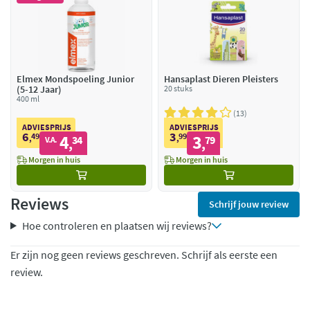
Elmex Mondspoeling Junior
Hansaplast Dieren Pleisters
(5-12 Jaar)
20 stuks
400 ml
13
ADVIESPRIJS
ADVIESPRIJS
6
3
49
4
99
3
,
34
,
79
V.A.
,
,
Morgen in huis
Morgen in huis
Reviews
Schrijf jouw review
Hoe controleren en plaatsen wij reviews?
Er zijn nog geen reviews geschreven. Schrijf als eerste een
review.