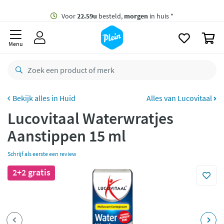
naar
oofdinhoud
Gratis
bezorging vanaf 35,- *
zoeken
0
Voor
22.59u
besteld,
morgen
in huis *
Menu
Gratis
retourneren
8,7/10
Goed
CO2 neutraal
bezorgd
Huid
Alles van Lucovitaal
Lucovitaal Waterwratjes
Betaal met Klarna
Aanstippen 15 ml
Schrijf als eerste een review
2+2 gratis