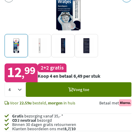
12
99
2+2 gratis
,
Koop 4 en betaal 6,49 per stuk
Voeg
Voeg toe
toe
Voor
22.59u
besteld,
morgen
in huis
Betaal met
Gratis
bezorging vanaf 35,- *
CO2 neutraal
bezorgd
Binnen 30 dagen gratis retourneren
Klanten beoordelen ons met
8,7/10