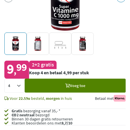
9
99
2+2 gratis
,
Koop 4 en betaal 4,99 per stuk
Voeg
Voeg toe
toe
Voor
22.59u
besteld,
morgen
in huis
Betaal met
Gratis
bezorging vanaf 35,- *
CO2 neutraal
bezorgd
Binnen 30 dagen gratis retourneren
Klanten beoordelen ons met
8,7/10