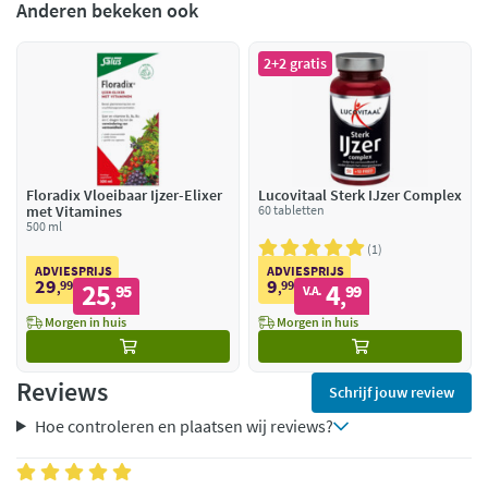
Anderen bekeken ook
2+2 gratis
Floradix Vloeibaar Ijzer-Elixer
Lucovitaal Sterk IJzer Complex
met Vitamines
60 tabletten
500 ml
1
ADVIESPRIJS
ADVIESPRIJS
29
9
99
25
99
4
,
95
,
99
V.A.
,
,
Morgen in huis
Morgen in huis
Reviews
Schrijf jouw review
Hoe controleren en plaatsen wij reviews?