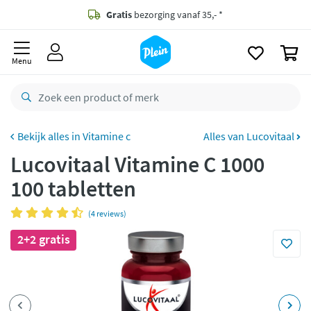
naar
oofdinhoud
Gratis
bezorging vanaf 35,- *
zoeken
0
Voor
22.59u
besteld,
morgen
in huis *
Menu
Gratis
retourneren
8,7/10
Goed
CO2 neutraal
bezorgd
Vitamine c
Alles van Lucovitaal
Lucovitaal Vitamine C 1000
Betaal met Klarna
100 tabletten
(4 reviews)
2+2 gratis