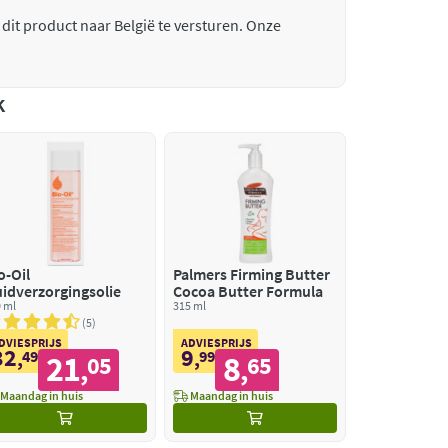
 dit product naar België te versturen. Onze
k
o-Oil
Palmers Firming Butter
idverzorgingsolie
Cocoa Butter Formula
 ml
315 ml
5
DVIESPRIJS
ADVIESPRIJS
32
9
,
49
,
99
21
8
05
65
,
,
Maandag in huis
Maandag in huis