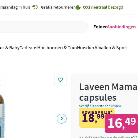
,
maandag
in huis *
Gratis
retourneren
CO2 neutraal
bezorgd
Folder
Aanbiedingen
er & Baby
Cadeaus
Huishouden & Tuin
Huisdier
Afvallen & Sport
Laveen Mama 
capsules
Schrijf als eerste een review
ADVIESPRIJS*
18
99
,
16
49
,