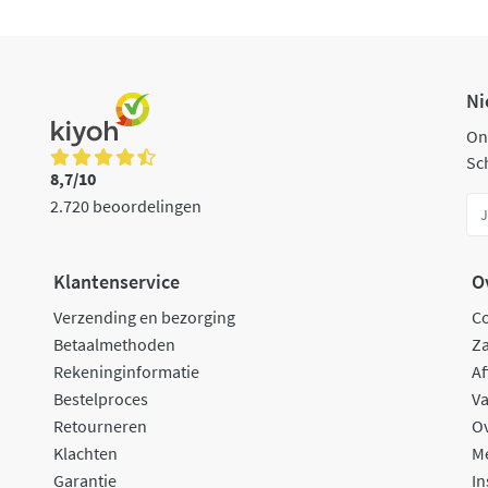
Ni
On
Sch
8,7/10
2.720 beoordelingen
Klantenservice
O
Verzending en bezorging
C
Betaalmethoden
Za
Rekeninginformatie
Af
Bestelproces
Va
Retourneren
O
Klachten
M
Garantie
In