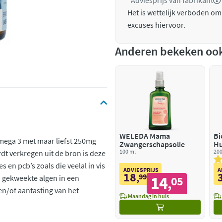
*Adviesprijs van fabrikant
Het is wettelijk verboden om
excuses hiervoor.
Anderen bekeken oo
WELEDA Mama
Bi
ega 3 met maar liefst 250mg
Zwangerschapsolie
Hu
100 ml
200
dt verkregen uit de bron is deze
s en pcb’s zoals die veelal in vis
ADVIESPRIJS
A
18
,
99
14
 gekweekte algen in een
05
,
en/of aantasting van het
Maandag in huis