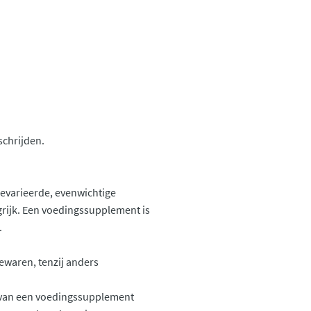
schrijden.
gevarieerde, evenwichtige
grijk. Een voedingssupplement is
.
ewaren, tenzij anders
k van een voedingssupplement