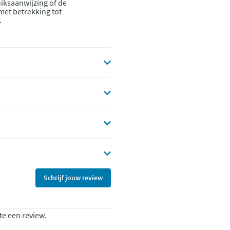
iksaanwijzing of de
 met betrekking tot
.
Schrijf jouw review
te een review.