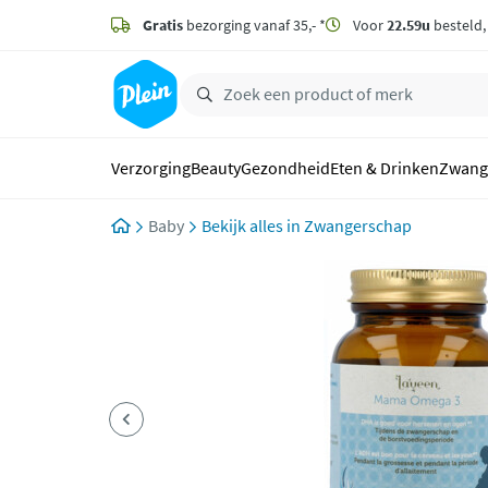
naar
hoofdinhoud
Gratis
bezorging vanaf 35,- *
Voor
22.59u
besteld
zoeken
Verzorging
Beauty
Gezondheid
Eten & Drinken
Zwang
Baby
Zwangerschap