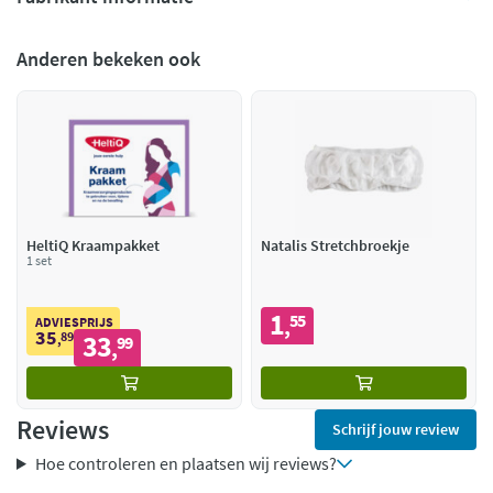
Anderen bekeken ook
HeltiQ Kraampakket
Natalis Stretchbroekje
1 set
1
55
,
ADVIESPRIJS
35
89
33
,
99
,
Reviews
Schrijf jouw review
Hoe controleren en plaatsen wij reviews?