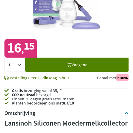
16
15
,
Voeg
Voeg toe
toe
Bestelling uiterlijk
dinsdag
in huis
Betaal met
Gratis
bezorging vanaf 35,- *
CO2 neutraal
bezorgd
Binnen 30 dagen gratis retourneren
Klanten beoordelen ons met
8,7/10
Omschrijving
Lansinoh Siliconen Moedermelkcollector