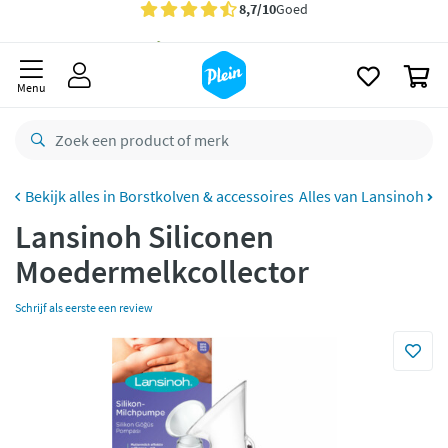
naar
Gratis
bezorging vanaf 35,- *
oofdinhoud
zoeken
Bestelling uiterlijk
zaterdag
in huis *
0
Menu
Gratis
retourneren
8,7/10
Goed
CO2 neutraal
bezorgd
Borstkolven & accessoires
Alles van Lansinoh
Betaal met Klarna
Lansinoh Siliconen
Moedermelkcollector
Schrijf als eerste een review