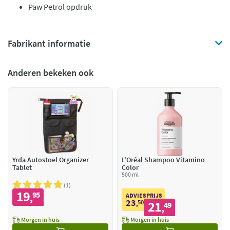
Paw Petrol opdruk
Fabrikant informatie
Anderen bekeken ook
Yrda Autostoel Organizer
L'Oréal Shampoo Vitamino
Tablet
Color
500 ml
1
19
95
,
ADVIESPRIJS
23
50
21
,
49
,
Morgen in huis
Morgen in huis