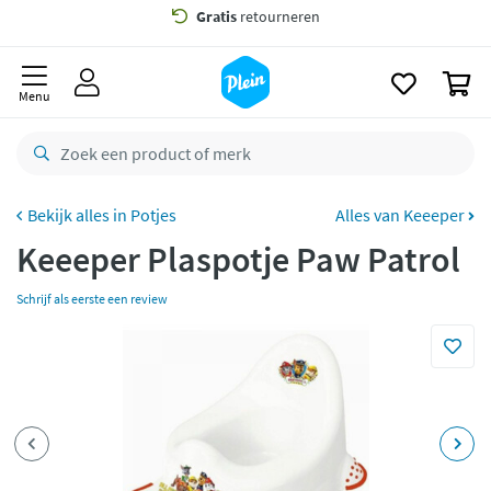
naar
oofdinhoud
Gratis
bezorging vanaf 35,- *
zoeken
0
Voor
22.59u
besteld,
morgen
in huis *
Menu
Gratis
retourneren
8,7/10
Goed
CO2 neutraal
bezorgd
Potjes
Alles van Keeeper
Keeeper Plaspotje Paw Patrol
Betaal met Klarna
Schrijf als eerste een review