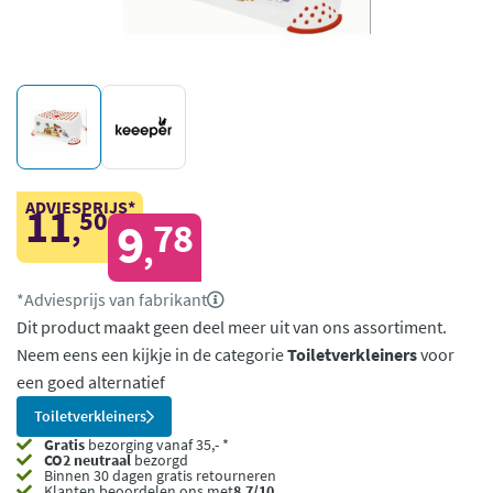
ADVIESPRIJS*
11
50
,
9
78
,
*Adviesprijs van fabrikant
Dit product maakt geen deel meer uit van ons assortiment.
Neem eens een kijkje in de categorie
Toiletverkleiners
voor
een goed alternatief
Toiletverkleiners
Gratis
bezorging vanaf 35,- *
CO2 neutraal
bezorgd
Binnen 30 dagen gratis retourneren
Klanten beoordelen ons met
8,7/10