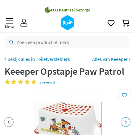
naar
Gratis
bezorging vanaf 35,- *
oofdinhoud
zoeken
Voor
22.59u
besteld,
morgen
in huis *
0
Menu
Gratis
retourneren
8,7/10
Goed
CO2 neutraal
bezorgd
Toiletverkleiners
Alles van Keeeper
Betaal met Klarna
Keeeper Opstapje Paw Patrol
(2 reviews)