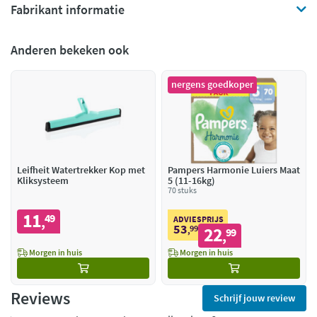
Fabrikant informatie
Anderen bekeken ook
nergens goedkoper
Leifheit Watertrekker Kop met
Pampers Harmonie Luiers Maat
Kliksysteem
5 (11-16kg)
70 stuks
11
49
,
ADVIESPRIJS
53
99
22
,
99
,
Morgen in huis
Morgen in huis
Reviews
Schrijf jouw review