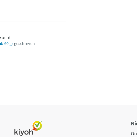
ekocht
ab 60 gr
geschreven
Ni
On