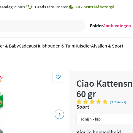
aandag
in huis *
Gratis
retourneren
CO2 neutraal
bezorgd
Folder
Aanbiedingen
er & Baby
Cadeaus
Huishouden & Tuin
Huisdier
Afvallen & Sport
Ciao Kattensn
60 gr
(3 reviews)
Soort
Kies je hoeveelheid