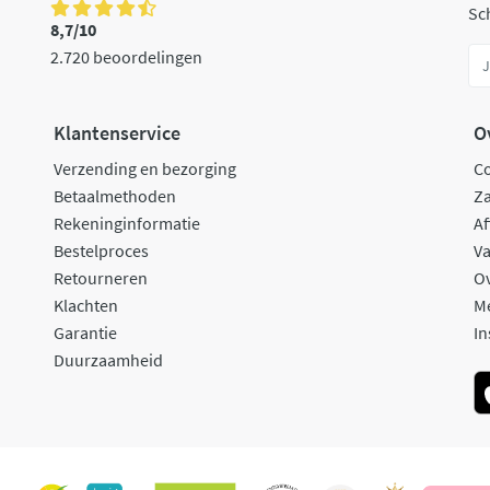
Sch
8,7/10
2.720 beoordelingen
Klantenservice
O
Verzending en bezorging
C
Betaalmethoden
Za
Rekeninginformatie
Af
Bestelproces
Va
Retourneren
O
Klachten
M
Garantie
In
Duurzaamheid