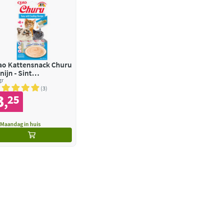
ao Kattensnack Churu
nijn - Sint
cobsschelp
gr
3
3
25
,
Maandag in huis