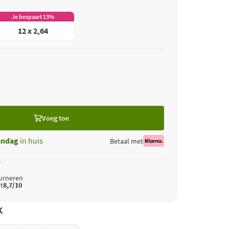
Je bespaart 13%
12 x 2,64
Voeg toe
ndag
in huis
Betaal met
*
ourneren
t
8,7/10
k