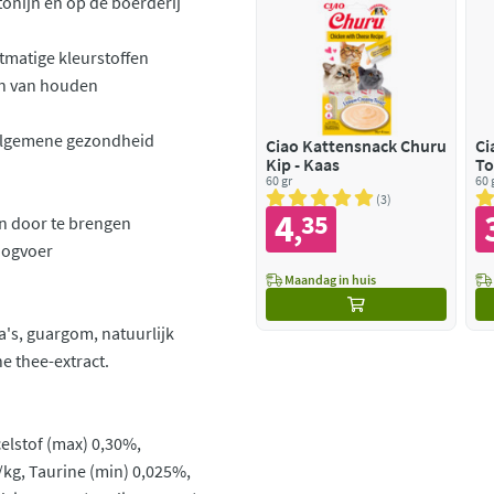
onijn en op de boerderij
matige kleurstoffen
en van houden
 algemene gezondheid
Ciao Kattensnack Churu
Ci
Kip - Kaas
To
60 gr
Ja
60 
3
4
35
,
en door te brengen
oogvoer
Maandag in huis
a's, guargom, natuurlijk
e thee-extract.
elstof (max) 0,30%,
/kg, Taurine (min) 0,025%,