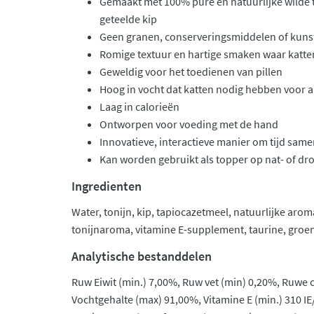
Gemaakt met 100% pure en natuurlijke wilde t
geteelde kip
Geen granen, conserveringsmiddelen of kunst
Romige textuur en hartige smaken waar katt
Geweldig voor het toedienen van pillen
Hoog in vocht dat katten nodig hebben voor
Laag in calorieën
Ontworpen voor voeding met de hand
Innovatieve, interactieve manier om tijd sam
Kan worden gebruikt als topper op nat- of dr
Ingredienten
Water, tonijn, kip, tapiocazetmeel, natuurlijke arom
tonijnaroma, vitamine E-supplement, taurine, groen
Analytische bestanddelen
Ruw Eiwit (min.) 7,00%, Ruw vet (min) 0,20%, Ruwe c
Vochtgehalte (max) 91,00%, Vitamine E (min.) 310 IE