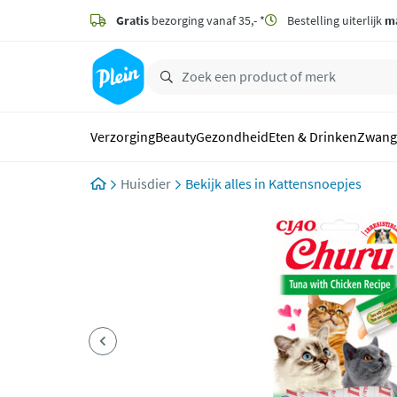
naar
hoofdinhoud
Gratis
bezorging vanaf 35,- *
Bestelling uiterlijk
m
zoeken
Verzorging
Beauty
Gezondheid
Eten & Drinken
Zwang
Huisdier
Kattensnoepjes