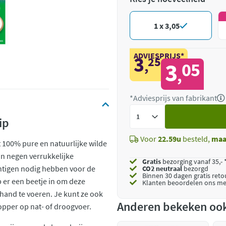
1 x 3,05
ADVIESPRIJS*
3
25
,
3
05
,
*Adviesprijs van fabrikant
Voeg
ip
toe
Voor
22.59u
besteld,
maa
t 100% pure en natuurlijke wilde
 in negen verrukkelijke
Gratis
bezorging vanaf 35,- 
chtigen nodig hebben voor de
CO2 neutraal
bezorgd
Binnen 30 dagen gratis ret
er een beetje in om deze
Klanten beoordelen ons me
 hand te voeren. Je kunt ze ook
Anderen bekeken oo
opper op nat- of droogvoer.