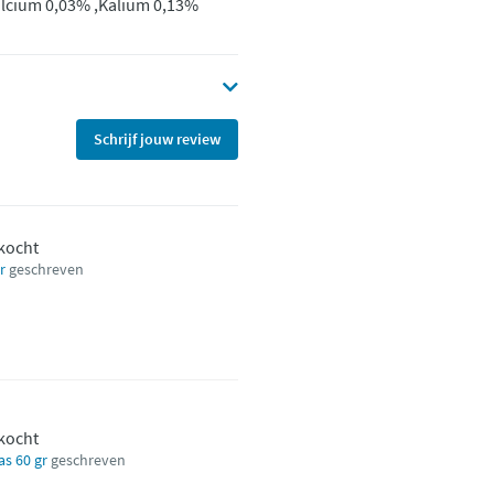
lcium 0,03% ,Kalium 0,13%
Schrijf jouw review
ekocht
r
geschreven
ekocht
as 60 gr
geschreven