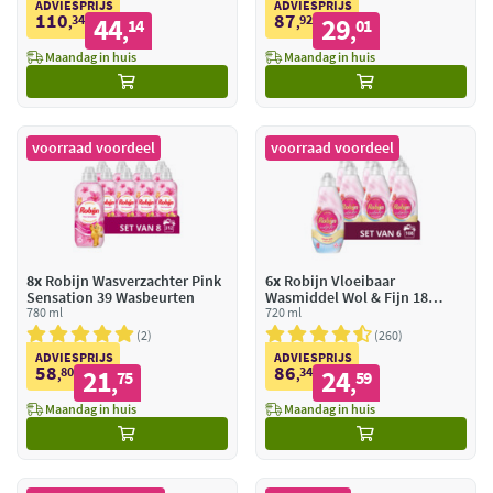
ADVIESPRIJS
ADVIESPRIJS
110
87
34
44
92
29
,
14
,
01
,
,
Maandag in huis
Maandag in huis
voorraad voordeel
voorraad voordeel
8x
Robijn Wasverzachter Pink
6x
Robijn Vloeibaar
Sensation 39 Wasbeurten
Wasmiddel Wol & Fijn 18
780 ml
Wasbeurten
720 ml
2
260
ADVIESPRIJS
ADVIESPRIJS
58
86
80
21
34
24
,
75
,
59
,
,
Maandag in huis
Maandag in huis