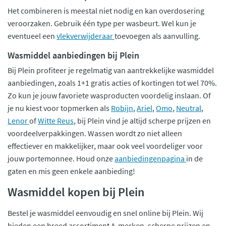
Het combineren is meestal niet nodig en kan overdosering
veroorzaken. Gebruik één type per wasbeurt. Wel kun je
eventueel een
vlekverwijderaar
toevoegen als aanvulling.
Wasmiddel aanbiedingen bij Plein
Bij Plein profiteer je regelmatig van aantrekkelijke wasmiddel
aanbiedingen, zoals 1+1 gratis acties of kortingen tot wel 70%.
Zo kun je jouw favoriete wasproducten voordelig inslaan. Of
je nu kiest voor topmerken als
Robijn
,
Ariel
,
Omo
,
Neutral
,
Lenor
of
Witte Reus
, bij Plein vind je altijd scherpe prijzen en
voordeelverpakkingen. Wassen wordt zo niet alleen
effectiever en makkelijker, maar ook veel voordeliger voor
jouw portemonnee. Houd onze
aanbiedingenpagina
in de
gaten en mis geen enkele aanbieding!
Wasmiddel kopen bij Plein
Bestel je wasmiddel eenvoudig en snel online bij Plein. Wij
bieden een breed assortiment A-merken, scherpe prijzen en