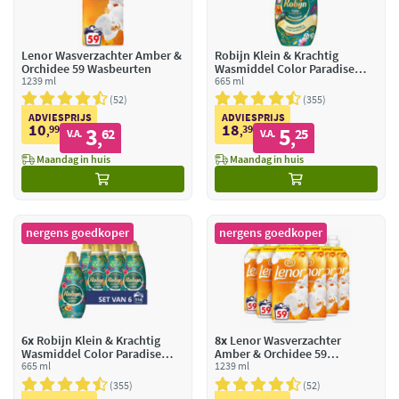
Lenor Wasverzachter Amber &
Robijn Klein & Krachtig
Orchidee 59 Wasbeurten
Wasmiddel Color Paradise
1239 ml
Secret 19 Wasbeurten
665 ml
52
355
ADVIESPRIJS
ADVIESPRIJS
10
18
99
3
39
5
,
62
,
25
V.A.
V.A.
,
,
Maandag in huis
Maandag in huis
nergens goedkoper
nergens goedkoper
6x
Robijn Klein & Krachtig
8x
Lenor Wasverzachter
Wasmiddel Color Paradise
Amber & Orchidee 59
Secret 19 Wasbeurten
665 ml
Wasbeurten
1239 ml
355
52