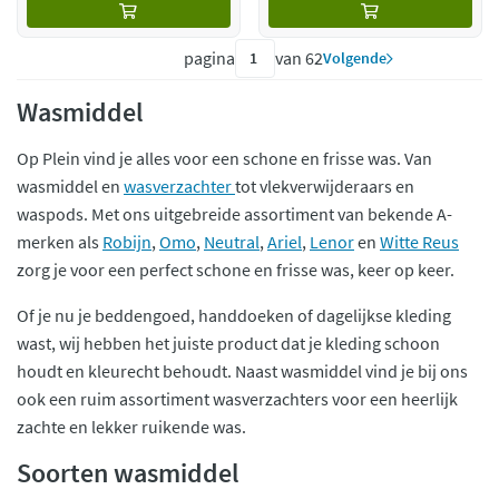
pagina
van 62
Volgende
Wasmiddel
Op Plein vind je alles voor een schone en frisse was. Van
wasmiddel en
wasverzachter
tot vlekverwijderaars en
waspods. Met ons uitgebreide assortiment van bekende A-
merken als
Robijn
,
Omo
,
Neutral
,
Ariel
,
Lenor
en
Witte Reus
zorg je voor een perfect schone en frisse was, keer op keer.
Of je nu je beddengoed, handdoeken of dagelijkse kleding
wast, wij hebben het juiste product dat je kleding schoon
houdt en kleurecht behoudt. Naast wasmiddel vind je bij ons
ook een ruim assortiment wasverzachters voor een heerlijk
zachte en lekker ruikende was.
Soorten wasmiddel