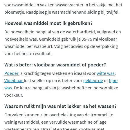
voorwasmiddel in vak I en wasverzachter in het vakje met het
bloemetje. Raadpleeg je wasmachinehandleiding bij twijfel.
Hoeveel wasmiddel moet ik gebruiken?
De hoeveelheid hangt af van de waterhardheid, vuilgraad en
hoeveelheid was. Gemiddeld gebruik je 35-75 ml vloeibaar
wasmiddel per wasbeurt. Volg het advies op de verpakking
voor het beste resultaat.
Wat is beter: vloeibaar wasmiddel of poeder?
Poeder
is krachtig tegen vlekken en ideaal voor
witte was
.
Vloeibaar
lost sneller op en is beter voor
gekleurde
of
fijne
was
. De keuze hangt af van je wasbehoefte en persoonlijke
voorkeur.
Waarom ruikt mijn was niet lekker na het wassen?
Oorzaken kunnen zijn: overbelasting van de trommel, te
weinig wasmiddel, een vervuilde wasmachine of lage
wastemperaturen. Draai af en toe een kookwas met