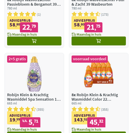
Passiebloem & Bergamot 39
& Zacht 39 Wasbeurten
Wasbeurten
780 ml
780 ml
1
173
ADVIESPRIJS
ADVIESPRIJS
58
58
80
22
80
21
,
79
,
75
,
,
Maandag in huis
Maandag in huis
2+5 gratis
voorraad voordeel
Robijn Klein & Krachtig
8x
Robijn Klein & Krachtig
Wasmiddel Spa Sensation 19
Wasmiddel Color 22
Wasbeurten
665 ml
Wasbeurten
665 ml
355
355
ADVIESPRIJS
ADVIESPRIJS
19
143
99
5
92
45
,
71
,
32
V.A.
,
,
Maandag in huis
Maandag in huis