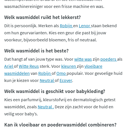
wasmachinereiniger voor een frisse machine en was.
Welk wasmiddel ruikt het lekkerst?
Dit is persoonlijk. Merken als
Robijn
en
Lenor
staan bekend
om hun geurvarianten. Kies een geur die past bij jouw
voorkeur, bijvoorbeeld bloemen, fris of neutraal.
Welk wasmiddel is het beste?
Dat hangt af van jouw type was. Voor
witte was
zijn
poeders
als
Ariel
of
Witte Reus
sterk. Voor
kleuren
zijn
vloeibare
wasmiddelen
van
Robijn
of
Omo
populair. Voor gevoelige huid
kun je kiezen voor
Neutral
of
Ecover
.
Welk wasmiddel is geschikt voor babykleding?
Kies een parfumvrij, kleurstofvrij en dermatologisch getest
wasmiddel, zoals
Neutral .
Deze zijn zacht voor de huid en
veilig voor baby’s.
Kan ik vloeibaar en poederwasmiddel combineren?