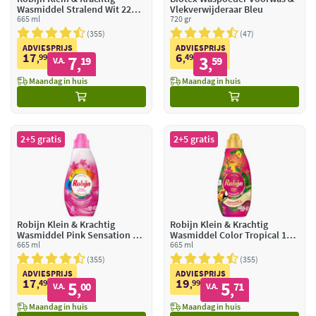
Wasmiddel Stralend Wit 22
Vlekverwijderaar Bleu
Wasbeurten
665 ml
720 gr
355
47
ADVIESPRIJS
ADVIESPRIJS
17
6
99
7
49
3
,
19
,
59
V.A.
,
,
Maandag in huis
Maandag in huis
2+5 gratis
2+5 gratis
Robijn Klein & Krachtig
Robijn Klein & Krachtig
Wasmiddel Pink Sensation 19
Wasmiddel Color Tropical 19
Wasbeurten
665 ml
Wasbeurten
665 ml
355
355
ADVIESPRIJS
ADVIESPRIJS
17
19
49
5
99
5
,
00
,
71
V.A.
V.A.
,
,
Maandag in huis
Maandag in huis