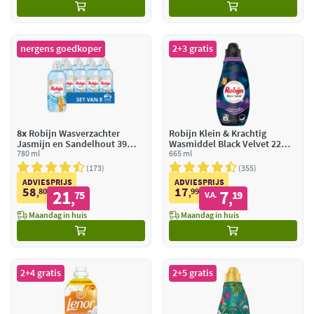
nergens goedkoper
2+3 gratis
8x
Robijn Wasverzachter
Robijn Klein & Krachtig
Jasmijn en Sandelhout 39
Wasmiddel Black Velvet 22
Wasbeurten
780 ml
Wasbeurten
665 ml
173
355
ADVIESPRIJS
ADVIESPRIJS
58
17
80
21
99
7
,
75
,
19
V.A.
,
,
Maandag in huis
Maandag in huis
2+4 gratis
2+5 gratis