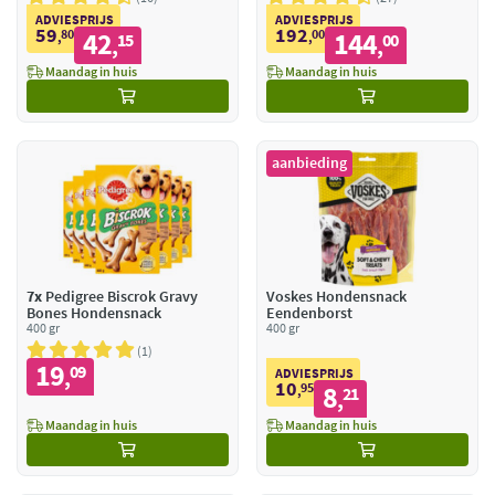
ADVIESPRIJS
ADVIESPRIJS
59
192
80
42
00
144
,
15
,
00
,
,
Maandag in huis
Maandag in huis
aanbieding
7x
Pedigree Biscrok Gravy
Voskes Hondensnack
Bones Hondensnack
Eendenborst
400 gr
400 gr
1
19
09
,
ADVIESPRIJS
10
95
8
,
21
,
Maandag in huis
Maandag in huis