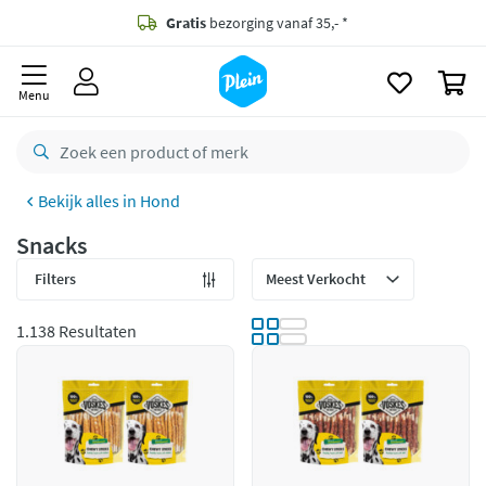
naar
oofdinhoud
Gratis
bezorging vanaf 35,- *
zoeken
0
Voor
22.59u
besteld,
maandag
in huis *
Menu
Gratis
retourneren
8,7/10
Goed
Hond
CO2 neutraal
bezorgd
Snacks
Betaal met Klarna
Filters
1.138 Resultaten