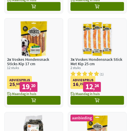
2x
Voskes Hondensnack
3x
Voskes Hondensnack Stick
Sticks Kip 17 cm
Met Kip 25 cm
12 stuks
2 stuks
1
ADVIESPRIJS
ADVIESPRIJS
25
16
60
19
35
12
,
20
,
24
,
,
Maandag in huis
Maandag in huis
aanbieding