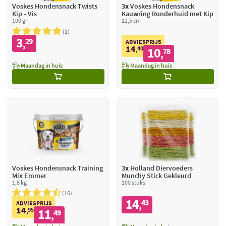
Voskes Hondensnack Twists
3x
Voskes Hondensnack
Kip - Vis
Kauwring Runderhuid met Kip
100 gr
12,5 cm
1
3
29
,
ADVIESPRIJS
14
40
10
,
78
,
Maandag in huis
Maandag in huis
Voskes Hondensnack Training
3x
Holland Diervoeders
Mix Emmer
Munchy Stick Gekleurd
1,8 kg
100 stuks
16
14
43
,
ADVIESPRIJS
14
95
11
,
49
,