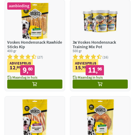
aanbieding
Voskes Hondensnack Rawhide
3x
Voskes Hondensnack
Sticks Kip
Training Mix Pot
400 gr
500 gr
27
16
ADVIESPRIJS
ADVIESPRIJS
12
15
80
9
90
11
,
60
,
96
,
,
Maandag in huis
Maandag in huis