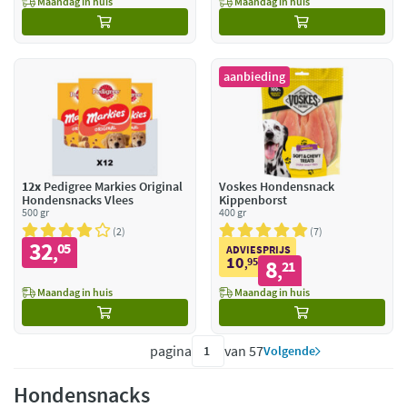
Maandag in huis
Maandag in huis
aanbieding
12x
Pedigree Markies Original
Voskes Hondensnack
Hondensnacks Vlees
Kippenborst
500 gr
400 gr
2
7
32
05
,
ADVIESPRIJS
10
95
8
,
21
,
Maandag in huis
Maandag in huis
pagina
van 57
Volgende
Hondensnacks