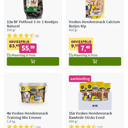
12x
BF Petfood 3-in-1 Koekjes
Voskes Hondensnack Calcium
Naturel
Botjes Kip
500 gr
400 gr
5
ADVIESPRIJS
ADVIESPRIJS
83
9
40
55
95
7
,
99
,
46
,
,
Maandag in huis
Maandag in huis
aanbieding
4x
Voskes Hondensnack
15x
Voskes Hondensnack
Training Mix Emmer
Rawhide Sticks Eend
1,8 kg
400 gr
16
27