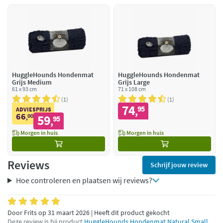
HuggleHounds Hondenmat
HuggleHounds Hondenmat
Grijs Medium
Grijs Large
61 x 93 cm
71 x 108 cm
1
1
74
95
,
ADVIESPRIJS
66
00
59
,
95
,
Morgen in huis
Morgen in huis
Reviews
Schrijf jouw review
Hoe controleren en plaatsen wij reviews?
Door Frits op 31 maart 2026 | Heeft dit product gekocht
Deze review is bij product
HuggleHounds Hondenmat Natural Small