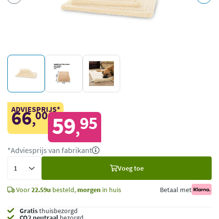
ADVIESPRIJS*
66
00
,
59
95
,
*Adviesprijs van fabrikant
Voeg
Voeg toe
toe
Voor
22.59u
besteld,
morgen
in huis
Betaal met
Gratis
thuisbezorgd
CO2 neutraal
bezorgd