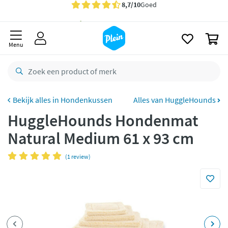
naar
oofdinhoud
Gratis
bezorging vanaf 35,- *
zoeken
0
Voor
22.59u
besteld,
morgen
in huis *
Menu
Gratis
retourneren
8,7/10
Goed
CO2 neutraal
bezorgd
Hondenkussen
Alles van HuggleHounds
HuggleHounds Hondenmat
Betaal met Klarna
Natural Medium 61 x 93 cm
(1 review)