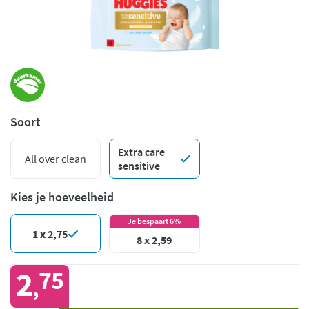
Soort
Extra care
All over clean
sensitive
Kies je hoeveelheid
Je bespaart 6%
1 x 2,75
8 x 2,59
2
75
,