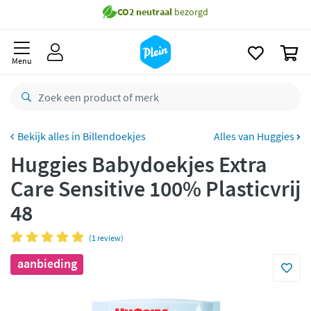
naar
oofdinhoud
Gratis
bezorging vanaf 35,- *
zoeken
0
Bestelling uiterlijk
zaterdag
in huis *
Menu
Gratis
retourneren
8,7/10
Goed
CO2 neutraal
bezorgd
Billendoekjes
Alles van Huggies
Huggies Babydoekjes Extra
Betaal met Klarna
Care Sensitive 100% Plasticvrij
48
(1 review)
aanbieding