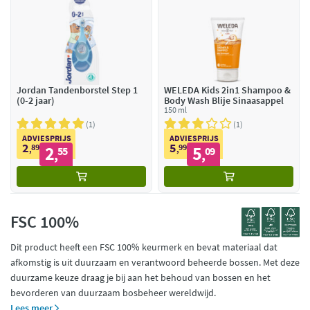
Jordan Tandenborstel Step 1
WELEDA Kids 2in1 Shampoo &
(0-2 jaar)
Body Wash Blije Sinaasappel
150 ml
1
1
ADVIESPRIJS
ADVIESPRIJS
2
5
89
2
99
5
,
55
,
09
,
,
FSC 100%
Dit product heeft een FSC 100% keurmerk en bevat materiaal dat
afkomstig is uit duurzaam en verantwoord beheerde bossen. Met deze
duurzame keuze draag je bij aan het behoud van bossen en het
bevorderen van duurzaam bosbeheer wereldwijd.
Lees meer